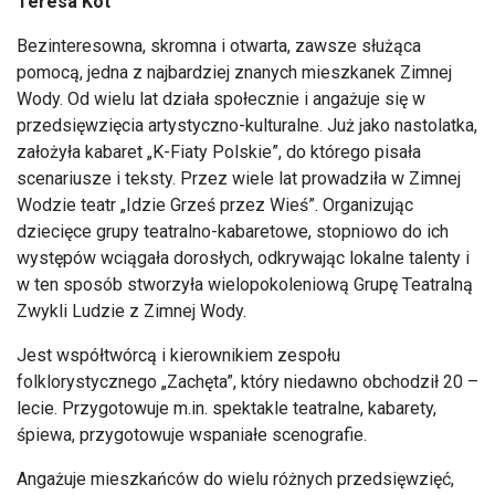
Teresa Kot
Bezinteresowna, skromna i otwarta, zawsze służąca
pomocą, jedna z najbardziej znanych mieszkanek Zimnej
Wody. Od wielu lat działa społecznie i angażuje się w
przedsięwzięcia artystyczno-kulturalne. Już jako nastolatka,
założyła kabaret „K-Fiaty Polskie”, do którego pisała
scenariusze i teksty. Przez wiele lat prowadziła w Zimnej
Wodzie teatr „Idzie Grześ przez Wieś”. Organizując
dziecięce grupy teatralno-kabaretowe, stopniowo do ich
występów wciągała dorosłych, odkrywając lokalne talenty i
w ten sposób stworzyła wielopokoleniową Grupę Teatralną
Zwykli Ludzie z Zimnej Wody.
Jest współtwórcą i kierownikiem zespołu
folklorystycznego „Zachęta”, który niedawno obchodził 20 –
lecie. Przygotowuje m.in. spektakle teatralne, kabarety,
śpiewa, przygotowuje wspaniałe scenografie.
Angażuje mieszkańców do wielu różnych przedsięwzięć,