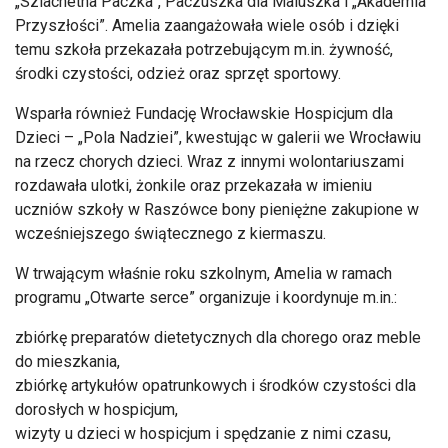
„Szlachetna Paczka”, Paczuszka dla Maluszka i „Akademia
Przyszłości”. Amelia zaangażowała wiele osób i dzięki
temu szkoła przekazała potrzebującym m.in. żywność,
środki czystości, odzież oraz sprzęt sportowy.
Wsparła również Fundację Wrocławskie Hospicjum dla
Dzieci – „Pola Nadziei”, kwestując w galerii we Wrocławiu
na rzecz chorych dzieci. Wraz z innymi wolontariuszami
rozdawała ulotki, żonkile oraz przekazała w imieniu
uczniów szkoły w Raszówce bony pieniężne zakupione w
wcześniejszego świątecznego z kiermaszu.
W trwającym właśnie roku szkolnym, Amelia w ramach
programu „Otwarte serce” organizuje i koordynuje m.in.:
zbiórkę preparatów dietetycznych dla chorego oraz meble
do mieszkania,
zbiórkę artykułów opatrunkowych i środków czystości dla
dorosłych w hospicjum,
wizyty u dzieci w hospicjum i spędzanie z nimi czasu,