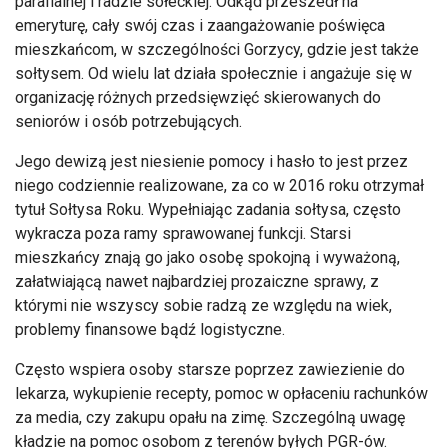
parafialnej i radzie sołeckiej. Odkąd przeszedł na
emeryturę, cały swój czas i zaangażowanie poświęca
mieszkańcom, w szczególności Gorzycy, gdzie jest także
sołtysem. Od wielu lat działa społecznie i angażuje się w
organizację różnych przedsięwzięć skierowanych do
seniorów i osób potrzebujących.
Jego dewizą jest niesienie pomocy i hasło to jest przez
niego codziennie realizowane, za co w 2016 roku otrzymał
tytuł Sołtysa Roku. Wypełniając zadania sołtysa, często
wykracza poza ramy sprawowanej funkcji. Starsi
mieszkańcy znają go jako osobę spokojną i wyważoną,
załatwiającą nawet najbardziej prozaiczne sprawy, z
którymi nie wszyscy sobie radzą ze względu na wiek,
problemy finansowe bądź logistyczne.
Często wspiera osoby starsze poprzez zawiezienie do
lekarza, wykupienie recepty, pomoc w opłaceniu rachunków
za media, czy zakupu opału na zimę. Szczególną uwagę
kładzie na pomoc osobom z terenów byłych PGR-ów.