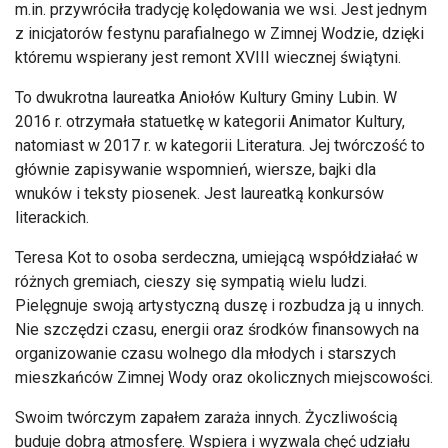
m.in. przywróciła tradycję kolędowania we wsi. Jest jednym
z inicjatorów festynu parafialnego w Zimnej Wodzie, dzięki
któremu wspierany jest remont XVIII wiecznej świątyni.
To dwukrotna laureatka Aniołów Kultury Gminy Lubin. W
2016 r. otrzymała statuetkę w kategorii Animator Kultury,
natomiast w 2017 r. w kategorii Literatura. Jej twórczość to
głównie zapisywanie wspomnień, wiersze, bajki dla
wnuków i teksty piosenek. Jest laureatką konkursów
literackich.
Teresa Kot to osoba serdeczna, umiejącą współdziałać w
różnych gremiach, cieszy się sympatią wielu ludzi.
Pielęgnuje swoją artystyczną duszę i rozbudza ją u innych.
Nie szczędzi czasu, energii oraz środków finansowych na
organizowanie czasu wolnego dla młodych i starszych
mieszkańców Zimnej Wody oraz okolicznych miejscowości.
Swoim twórczym zapałem zaraża innych. Życzliwością
buduje dobrą atmosferę. Wspiera i wyzwala chęć udziału