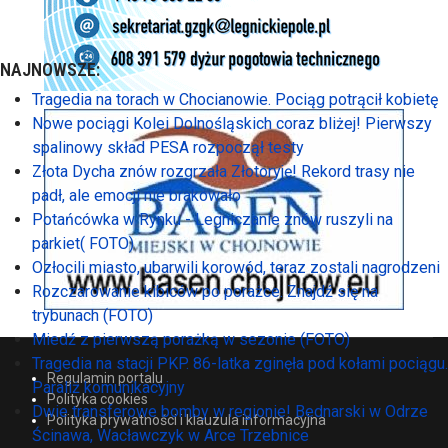
NAJNOWSZE:
Tragedia na torach w Chocianowie. Pociąg potrącił kobietę
Nowe pociągi Kolei Dolnośląskich coraz bliżej! Pierwszy
spalinowy skład PESA rozpoczął testy
Złota Dycha znów rozgrzała Złotoryję! Rekord trasy nie
padł, ale emocji nie brakowało
Potańcówka w Rynku - Legniczanie znów ruszyli na
parkiet( FOTO)
Ozłocili miasto, ubarwili korowód, teraz zostali nagrodzeni
Rozczarowanie kibiców po porażce. Znajdź się na
trybunach (FOTO)
Miedź z pierwszą porażką w sezonie (FOTO)
Tragedia na stacji PKP. 86-latka zginęła pod kołami pociągu.
Regulamin portalu
Paraliż komunikacyjny
Polityka cookies
Dwie transferowe bomby w regionie! Bednarski w Odrze
Polityka prywatności i klauzula informacyjna
Ścinawa, Wacławczyk w Arce Trzebnice