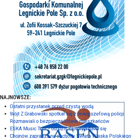
NAJNOWSZE:
Ostatni przystanek przed czystą wodą
Wójt Z.Grabowski spotkał się z nową szefową policji.
Rozmawiali o bezpieczeństwie mieszkańców
ESKA Music Tour - od dziś Złotoryja bawi się
Chojnów zaprasza na obchody Święta Wojska Polskiego