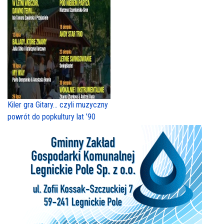
Kiler gra Gitary… czyli muzyczny
powrót do popkultury lat ’90