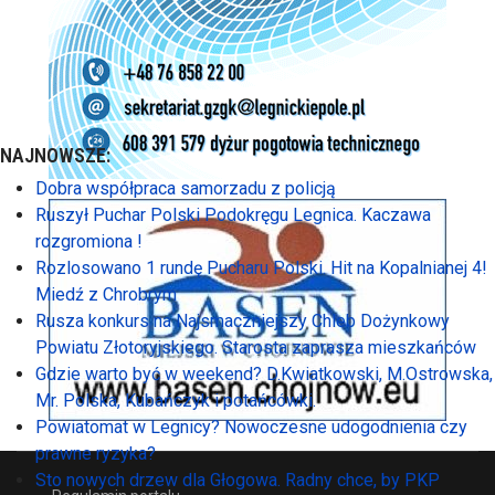
NAJNOWSZE:
Dobra współpraca samorzadu z policją
Ruszył Puchar Polski Podokręgu Legnica. Kaczawa
rozgromiona !
Rozlosowano 1 rundę Pucharu Polski. Hit na Kopalnianej 4!
Miedź z Chrobrym
Rusza konkurs na Najsmaczniejszy Chleb Dożynkowy
Powiatu Złotoryjskiego. Starosta zaprasza mieszkańców
Gdzie warto być w weekend? D.Kwiatkowski, M.Ostrowska,
Mr. Polska, Kubańczyk i potańcówki.
Powiatomat w Legnicy? Nowoczesne udogodnienia czy
prawne ryzyka?
Sto nowych drzew dla Głogowa. Radny chce, by PKP