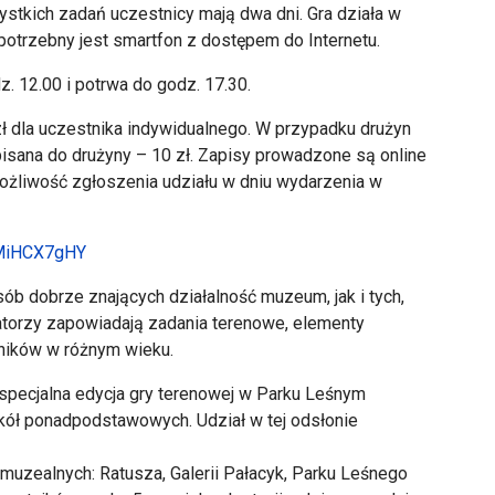
ystkich zadań uczestnicy mają dwa dni. Gra działa w
 potrzebny jest smartfon z dostępem do Internetu.
. 12.00 i potrwa do godz. 17.30.
zł dla uczestnika indywidualnego. W przypadku drużyn
pisana do drużyny – 10 zł. Zapisy prowadzone są online
możliwość zgłoszenia udziału w dniu wydarzenia w
/4MiHCX7gHY
ób dobrze znających działalność muzeum, jak i tych,
zatorzy zapowiadają zadania terenowe, elementy
tników w różnym wieku.
pecjalna edycja gry terenowej w Parku Leśnym
zkół ponadpodstawowych. Udział w tej odsłonie
 muzealnych: Ratusza, Galerii Pałacyk, Parku Leśnego