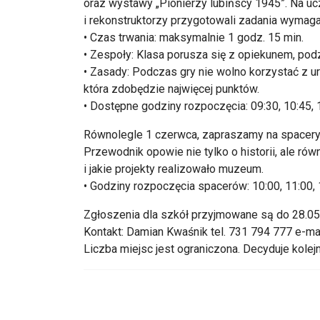
oraz wystawy „Pionierzy lubińscy 1945”. Na uc
i rekonstruktorzy przygotowali zadania wymaga
• Czas trwania: maksymalnie 1 godz. 15 min.
• Zespoły: Klasa porusza się z opiekunem, podz
• Zasady: Podczas gry nie wolno korzystać z u
która zdobędzie najwięcej punktów.
• Dostępne godziny rozpoczęcia: 09:30, 10:45, 1
Równolegle 1 czerwca, zapraszamy na spacer
Przewodnik opowie nie tylko o historii, ale równ
i jakie projekty realizowało muzeum.
• Godziny rozpoczęcia spacerów: 10:00, 11:00, 
Zgłoszenia dla szkół przyjmowane są do 28.05.2
Kontakt: Damian Kwaśnik tel. 731 794 777 e-ma
Liczba miejsc jest ograniczona. Decyduje kole