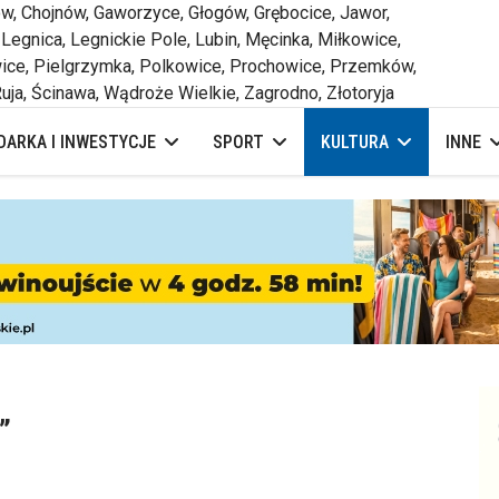
 Chojnów, Gaworzyce, Głogów, Grębocice, Jawor,
 Legnica, Legnickie Pole, Lubin, Męcinka, Miłkowice,
ce, Pielgrzymka, Polkowice, Prochowice, Przemków,
uja, Ścinawa, Wądroże Wielkie, Zagrodno, Złotoryja
ARKA I INWESTYCJE
SPORT
KULTURA
INNE
”