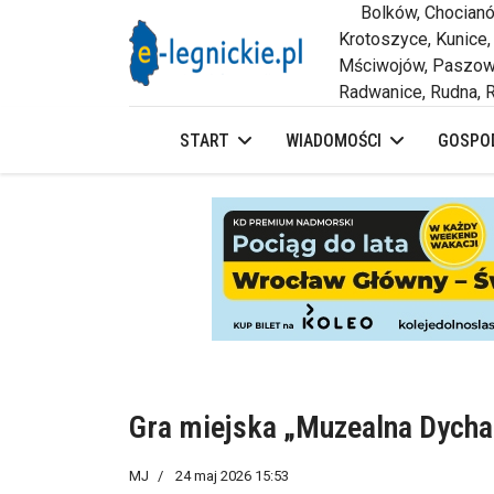
Bolków, Chocianów,
Krotoszyce, Kunice,
Mściwojów, Paszowi
Radwanice, Rudna, R
START
WIADOMOŚCI
GOSPOD
Gra miejska „Muzealna Dycha
MJ
24 maj 2026 15:53