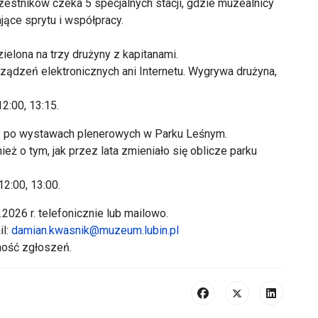
zestników czeka 5 specjalnych stacji, gdzie muzealnicy
jące sprytu i współpracy.
ielona na trzy drużyny z kapitanami.
rządzeń elektronicznych ani Internetu. Wygrywa drużyna,
2:00, 13:15.
y po wystawach plenerowych w Parku Leśnym.
ież o tym, jak przez lata zmieniało się oblicze parku
12:00, 13:00.
026 r. telefonicznie lub mailowo.
il:
damian.kwasnik@muzeum.lubin.pl
jność zgłoszeń.