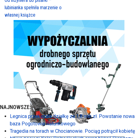
Od inżyniera do pisarki –
lubinianka spełniła marzenie o
własnej książce
NAJNOWSZE:
Legnica przekazała działkę za 1,8 mln zł. Powstanie nowa
baza Pogotowia Ratunkowego
Tragedia na torach w Chocianowie. Pociąg potrącił kobietę