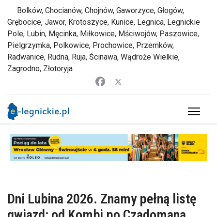
Bolków, Chocianów, Chojnów, Gaworzyce, Głogów,
Grębocice, Jawor, Krotoszyce, Kunice, Legnica, Legnickie
Pole, Lubin, Męcinka, Miłkowice, Mściwojów, Paszowice,
Pielgrzymka, Polkowice, Prochowice, Przemków,
Radwanice, Rudna, Ruja, Ścinawa, Wądroże Wielkie,
Zagrodno, Złotoryja
Dni Lubina 2026. Znamy pełną listę
gwiazd: od Kombi po Czadomana