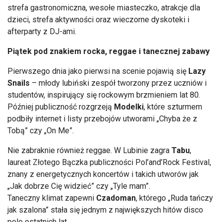
strefa gastronomiczna, wesołe miasteczko, atrakcje dla
dzieci, strefa aktywności oraz wieczorne dyskoteki i
afterparty z DJ-ami.
Piątek pod znakiem rocka, reggae i tanecznej zabawy
Pierwszego dnia jako pierwsi na scenie pojawią się
Lazy
Snails
– młody lubiński zespół tworzony przez uczniów i
studentów, inspirujący się rockowym brzmieniem lat 80.
Później publiczność rozgrzeją
Modelki
, które szturmem
podbiły internet i listy przebojów utworami „Chyba że z
Tobą” czy „On Me”.
Nie zabraknie również reggae. W Lubinie zagra
Tabu
,
laureat Złotego Bączka publiczności Pol’and’Rock Festival,
znany z energetycznych koncertów i takich utworów jak
„Jak dobrze Cię widzieć” czy „Tyle mam”.
Taneczny klimat zapewni
Czadoman
, którego „Ruda tańczy
jak szalona” stała się jednym z największych hitów disco
polo ostatnich lat.