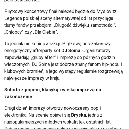
Piątkowy koncertowy finał należeć będzie do Myslovitz.
Legenda polskiej sceny alternatywnej od lat przyciąga
tłumy fanów przebojami „Długość dźwięku samotności”,
„Chłopcy” czy „Dla Ciebie”.
To jednak nie koniec atrakcji. Piątkową noc zakończy
energetyczny afterparty set
DJ Soina
. Organizatorzy
zapowiadają „gruby after” i imprezę do późnych godzin
wieczornych. DJ Soina jest dobrze znany fanom hip-hopu i
klubowych brzmień, a jego występy regularnie rozgrzewają
największe imprezy w kraju.
Sobota z popem, klasyką i wielką imprezą na
zakończenie
Drugi dzień imprezy otworzy nowoczesny pop i
elektronika. Na scenie pojawi się
Bryska
, jedna z
najpopularniejszych młodych wokalistek ostatnich lat.
Publiczność z pewnością usłyszy jej największe przeboje,