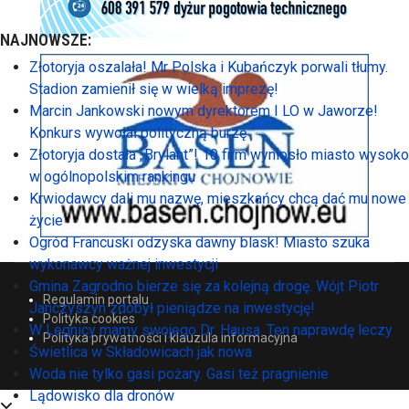
NAJNOWSZE:
Złotoryja oszalała! Mr Polska i Kubańczyk porwali tłumy.
Stadion zamienił się w wielką imprezę!
Marcin Jankowski nowym dyrektorem I LO w Jaworze!
Konkurs wywołał polityczną burzę
Złotoryja dostała „Brylant”! 10 firm wyniosło miasto wysoko
w ogólnopolskim rankingu
Krwiodawcy dali mu nazwę, mieszkańcy chcą dać mu nowe
życie
Ogród Francuski odzyska dawny blask! Miasto szuka
wykonawcy ważnej inwestycji
Gmina Zagrodno bierze się za kolejną drogę. Wójt Piotr
Regulamin portalu
Janczyszyn zdobył pieniądze na inwestycję!
Polityka cookies
W Legnicy mamy swojego Dr. Hausa. Ten naprawdę leczy
Polityka prywatności i klauzula informacyjna
Świetlica w Składowicach jak nowa
Woda nie tylko gasi pożary. Gasi też pragnienie
Lądowisko dla dronów