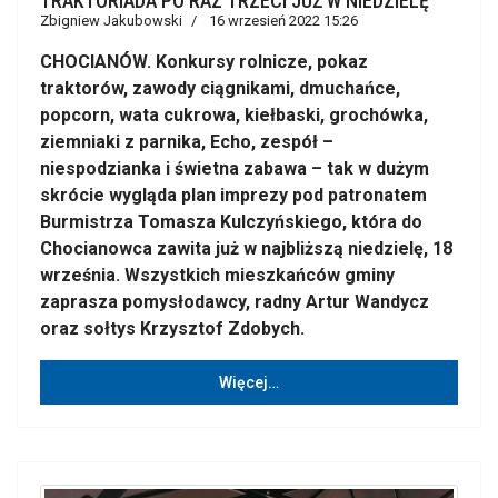
TRAKTORIADA PO RAZ TRZECI JUŻ W NIEDZIELĘ
Zbigniew Jakubowski
16 wrzesień 2022 15:26
CHOCIANÓW. Konkursy rolnicze, pokaz
traktorów, zawody ciągnikami, dmuchańce,
popcorn, wata cukrowa, kiełbaski, grochówka,
ziemniaki z parnika, Echo, zespół –
niespodzianka i świetna zabawa – tak w dużym
skrócie wygląda plan imprezy pod patronatem
Burmistrza Tomasza Kulczyńskiego, która do
Chocianowca zawita już w najbliższą niedzielę, 18
września. Wszystkich mieszkańców gminy
zaprasza pomysłodawcy, radny Artur Wandycz
oraz sołtys Krzysztof Zdobych.
Więcej…