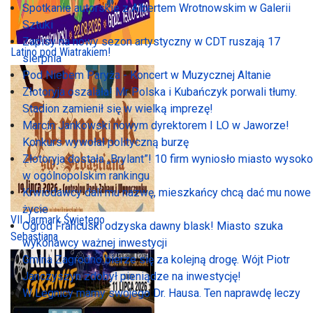
Spotkanie autorskie z Albertem Wrotnowskim w Galerii
Sztuki
Zapisy na nowy sezon artystyczny w CDT ruszają 17
Latino pod Wiatrakiem!
sierpnia
Pod Niebem Paryża - Koncert w Muzycznej Altanie
Złotoryja oszalała! Mr Polska i Kubańczyk porwali tłumy.
Stadion zamienił się w wielką imprezę!
Marcin Jankowski nowym dyrektorem I LO w Jaworze!
Konkurs wywołał polityczną burzę
Złotoryja dostała „Brylant”! 10 firm wyniosło miasto wysoko
w ogólnopolskim rankingu
Krwiodawcy dali mu nazwę, mieszkańcy chcą dać mu nowe
życie
VII Jarmark Świętego
Ogród Francuski odzyska dawny blask! Miasto szuka
Sebastiana
wykonawcy ważnej inwestycji
Gmina Zagrodno bierze się za kolejną drogę. Wójt Piotr
Janczyszyn zdobył pieniądze na inwestycję!
W Legnicy mamy swojego Dr. Hausa. Ten naprawdę leczy