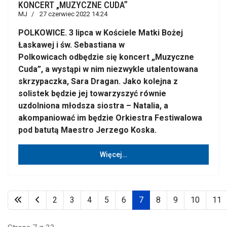
KONCERT „MUZYCZNE CUDA”
MJ
27 czerwiec 2022 14:24
POLKOWICE. 3 lipca w Kościele Matki Bożej
Łaskawej i św. Sebastiana w
Polkowicach odbędzie się koncert „Muzyczne
Cuda”, a wystąpi w nim niezwykle utalentowana
skrzypaczka, Sara Dragan. Jako kolejna z
solistek będzie jej towarzyszyć równie
uzdolniona młodsza siostra – Natalia, a
akompaniować im będzie Orkiestra Festiwalowa
pod batutą Maestro Jerzego Koska.
Więcej…
2
3
4
5
6
7
8
9
10
11