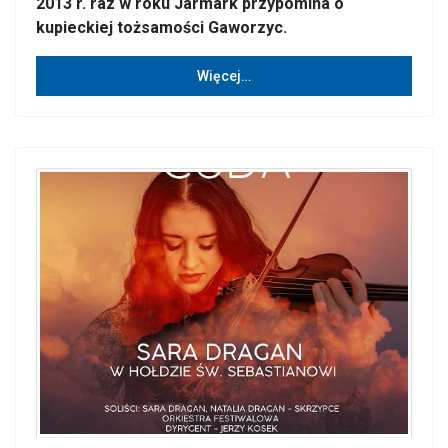
2013 r. raz w roku Jarmark przypomina o
kupieckiej tożsamości Gaworzyc.
Więcej…