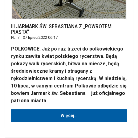
III JARMARK ŚW. SEBASTIANA Z „POWROTEM
PIASTA”
PL
07 lipiec 2022 06:17
POLKOWICE. Już po raz trzeci do polkowickiego
rynku zawita kwiat polskiego rycerstwa. Będą
pokazy walk rycerskich, bitwa na miecze, będą
średniowieczne kramy i stragany z
rękodzielnictwem i kuchnią rycerską. W niedzielę,
10 lipca, w samym centrum Polkowic odbędzie się
bowiem Jarmark św. Sebastiana – już oficjalnego
patrona miasta.
Więcej…