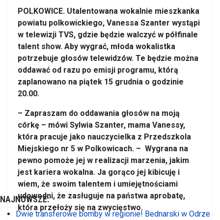
POLKOWICE. Utalentowana wokalnie mieszkanka
powiatu polkowickiego, Vanessa Szanter wystąpi
w telewizji TVS, gdzie będzie walczyć w półfinale
talent show. Aby wygrać, młoda wokalistka
potrzebuje głosów telewidzów. Te będzie można
oddawać od razu po emisji programu, którą
zaplanowano na piątek 15 grudnia o godzinie
20.00.
– Zapraszam do oddawania głosów na moją
córkę – mówi Sylwia Szanter, mama Vanessy,
która pracuje jako nauczycielka z Przedszkola
Miejskiego nr 5 w Polkowicach. – Wygrana na
pewno pomoże jej w realizacji marzenia, jakim
jest kariera wokalna. Ja gorąco jej kibicuję i
wiem, że swoim talentem i umiejętnościami
udowodni, że zasługuje na państwa aprobatę,
NAJNOWSZE:
która przełoży się na zwycięstwo.
Dwie transferowe bomby w regionie! Bednarski w Odrze