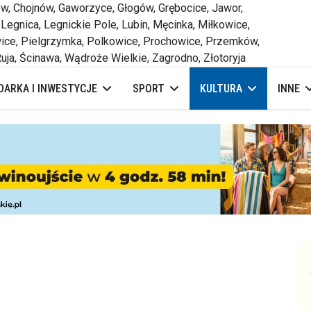
 Chojnów, Gaworzyce, Głogów, Grębocice, Jawor,
 Legnica, Legnickie Pole, Lubin, Męcinka, Miłkowice,
ce, Pielgrzymka, Polkowice, Prochowice, Przemków,
uja, Ścinawa, Wądroże Wielkie, Zagrodno, Złotoryja
ARKA I INWESTYCJE
SPORT
KULTURA
INNE