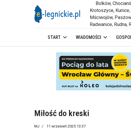
Bolków, Chocianów,
Krotoszyce, Kunice,
Mściwojów, Paszowi
Radwanice, Rudna, R
START
WIADOMOŚCI
GOSPOD
Miłość do kreski
MJ
11 wrzesień 2025 13:37