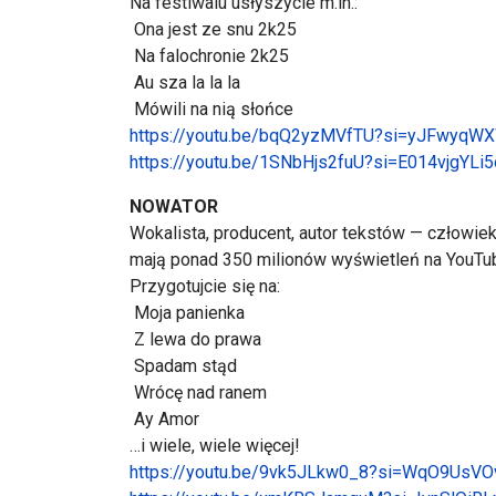
Na festiwalu usłyszycie m.in.:
Ona jest ze snu 2k25
Na falochronie 2k25
Au sza la la la
Mówili na nią słońce
https://youtu.be/bqQ2yzMVfTU?si=yJFwyqW
https://youtu.be/1SNbHjs2fuU?si=E014vjgYLi
NOWATOR
Wokalista, producent, autor tekstów — człowie
mają ponad 350 milionów wyświetleń na YouTube,
Przygotujcie się na:
Moja panienka
Z lewa do prawa
Spadam stąd
Wrócę nad ranem
Ay Amor
…i wiele, wiele więcej!
https://youtu.be/9vk5JLkw0_8?si=WqO9UsVO