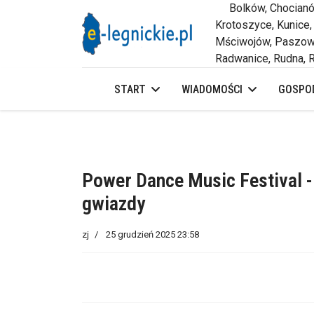
Bolków, Chocianów,
Krotoszyce, Kunice,
Mściwojów, Paszowi
Radwanice, Rudna, R
START
WIADOMOŚCI
GOSPOD
Power Dance Music Festival - 
gwiazdy
zj
25 grudzień 2025 23:58