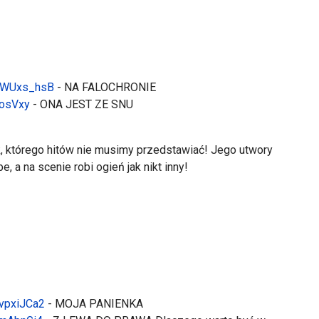
XWUxs_hsB
- NA FALOCHRONIE
5osVxy
- ONA JEST ZE SNU
k, którego hitów nie musimy przedstawiać! Jego utwory
 a na scenie robi ogień jak nikt inny!
vpxiJCa2
- MOJA PANIENKA