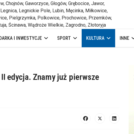
 Chojnów, Gaworzyce, Głogów, Grębocice, Jawor,
 Legnica, Legnickie Pole, Lubin, Męcinka, Miłkowice,
ce, Pielgrzymka, Polkowice, Prochowice, Przemków,
uja, Ścinawa, Wądroże Wielkie, Zagrodno, Złotoryja
ARKA I INWESTYCJE
SPORT
KULTURA
INNE
II edycja. Znamy już pierwsze