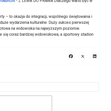
LmAbnGi4
- Z LEWA DO PRAWA Dlaczego warto być w
ty – to okazja do integracji, wspólnego świętowania i
duże wydarzenia kulturalne. Duży sukces pierwszej
 gotowa na widowiska na najwyższym poziomie.
je się coraz bardziej widowiskowa, a sportowy stadion