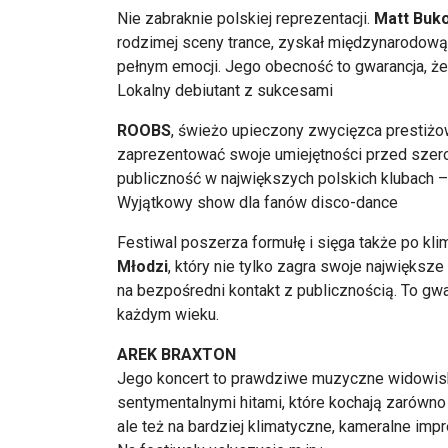
Nie zabraknie polskiej reprezentacji.
Matt Buk
rodzimej sceny trance, zyskał międzynarodową
pełnym emocji. Jego obecność to gwarancja, że 
Lokalny debiutant z sukcesami
ROOBS
, świeżo upieczony zwycięzca prestiżo
zaprezentować swoje umiejętności przed szerok
publiczność w największych polskich klubach –
Wyjątkowy show dla fanów disco-dance
Festiwal poszerza formułę i sięga także po kl
Młodzi
, który nie tylko zagra swoje największ
na bezpośredni kontakt z publicznością. To gw
każdym wieku.
AREK BRAXTON
Jego koncert to prawdziwe muzyczne widowis
sentymentalnymi hitami, które kochają zarówno m
ale też na bardziej klimatyczne, kameralne impr