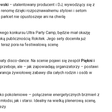
ovski
– utalentowany producent i DJ, wywodzący się z
 renomę dzięki rozpoznawalnemu stylowi i setom
parkiet nie opustoszeje ani na chwilę.
wego konkursu Ultra Party Camp, będzie miał okazję
ą publicznością Rokitek. Jego sety doceniła już
 teraz pora na festiwalową scenę.
imaty disco-dance. Na scenie pojawi się zespół
Piękni i
e przeboje, ale – jak zapowiadają organizatorzy – postawi
arancja żywiołowej zabawy dla całych rodzin i osób w
ko pokoleniowe — połączenie energetycznych brzmień z
łodsi, jak i starsi. Idealny na wielką plenerową scenę,
ezy.