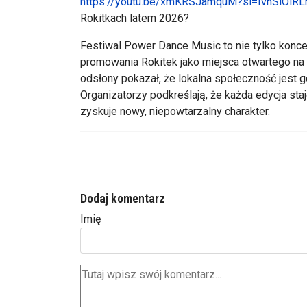
https://youtu.be/xmKRSJamquM?si=IvnSlOiR
Rokitkach latem 2026?
Festiwal Power Dance Music to nie tylko koncer
promowania Rokitek jako miejsca otwartego na 
odsłony pokazał, że lokalna społeczność jest
Organizatorzy podkreślają, że każda edycja sta
zyskuje nowy, niepowtarzalny charakter.
Dodaj komentarz
Imię