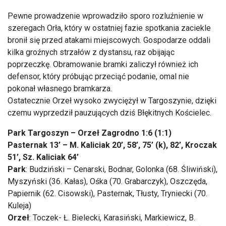
Pewne prowadzenie wprowadziło sporo rozluźnienie w
szeregach Orła, który w ostatniej fazie spotkania zaciekle
bronił się przed atakami miejscowych. Gospodarze oddali
kilka groźnych strzałów z dystansu, raz obijając
poprzeczkę. Obramowanie bramki zaliczył również ich
defensor, który próbując przeciąć podanie, omal nie
pokonał własnego bramkarza.
Ostatecznie Orzeł wysoko zwyciężył w Targoszynie, dzięki
czemu wyprzedził pauzujących dziś Błękitnych Kościelec.
Park Targoszyn – Orzeł Zagrodno 1:6 (1:1)
Pasternak 13’ – M. Kaliciak 20’, 58’, 75’ (k), 82’, Kroczak
51’, Sz. Kaliciak 64’
Park
: Budziński – Cenarski, Bodnar, Golonka (68. Śliwiński),
Myszyński (36. Kałas), Ośka (70. Grabarczyk), Oszczęda,
Papiernik (62. Cisowski), Pasternak, Tłusty, Tryniecki (70.
Kuleja)
Orzeł
: Toczek- Ł. Bielecki, Karasiński, Markiewicz, B.