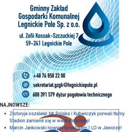
NAJNOWSZE:
Złotoryja oszalała! Mr Polska i Kubańczyk porwali tłumy.
Stadion zamienił się w wielką imprezę!
Marcin Jankowski nowym dyrektorem I LO w Jaworze!