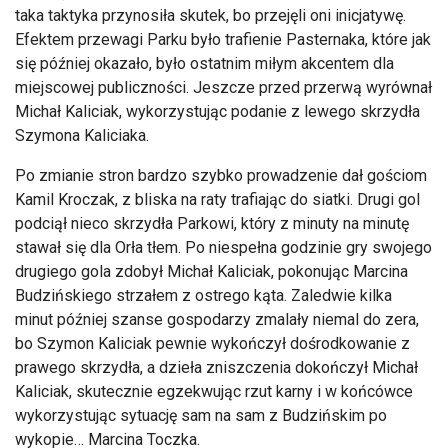
taka taktyka przynosiła skutek, bo przejęli oni inicjatywę.
Efektem przewagi Parku było trafienie Pasternaka, które jak
się później okazało, było ostatnim miłym akcentem dla
miejscowej publiczności. Jeszcze przed przerwą wyrównał
Michał Kaliciak, wykorzystując podanie z lewego skrzydła
Szymona Kaliciaka.
Po zmianie stron bardzo szybko prowadzenie dał gościom
Kamil Kroczak, z bliska na raty trafiając do siatki. Drugi gol
podciął nieco skrzydła Parkowi, który z minuty na minutę
stawał się dla Orła tłem. Po niespełna godzinie gry swojego
drugiego gola zdobył Michał Kaliciak, pokonując Marcina
Budzińskiego strzałem z ostrego kąta. Zaledwie kilka
minut później szanse gospodarzy zmalały niemal do zera,
bo Szymon Kaliciak pewnie wykończył dośrodkowanie z
prawego skrzydła, a dzieła zniszczenia dokończył Michał
Kaliciak, skutecznie egzekwując rzut karny i w końcówce
wykorzystując sytuację sam na sam z Budzińskim po
wykopie… Marcina Toczka.