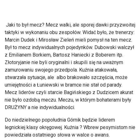
Jaki to był mecz? Mecz walki, ale sporej dawki przyzwoitej
taktyki w wykonaniu obu zespołów. Widać było, że trenerzy:
Marcin Dudek i Mirosław Zieleń mieli pomysł na ten mecz.
Był to mecz indywidualnych pojedynków. Dubowski walczył
z Emilianem Borkiem, Bartosz Haniecki z Boberem itp.
Złotoryjanie nie byli oryginalni i skupili się na uważnym
zamurowaniu swojego przedpola. Kuźnia atakowała,
stwarzała sytuacje, ale albo brakowało szczęścia, może
umiejętności a Łuniewski w bramce nie stał od parady.
Mecz liderów czyli starcie Bagińskiego z Dudzicem akurat
nie było ozdobą meczu. Meczu, w którym bohaterami były
DRUŻYNY a nie indywidualności.
Do niedzielnego popołudnia Górnik będzie liderem
legnickiej klasy okręgowej. Kuźnia ? Wbrew pesymistom nie
powiedziała ostatniego słowa w walce o awans.