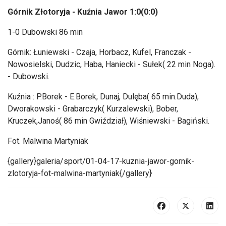
Górnik Złotoryja - Kuźnia Jawor 1:0(0:0)
1-0 Dubowski 86 min
Górnik: Łuniewski - Czaja, Horbacz, Kufel, Franczak -
Nowosielski, Dudzic, Haba, Haniecki - Sułek( 22 min Noga).
- Dubowski.
Kuźnia : P.Borek - E.Borek, Dunaj, Dulęba( 65 min.Duda),
Dworakowski - Grabarczyk( Kurzalewski), Bober,
Kruczek,Janoś( 86 min Gwiździał), Wiśniewski - Bagiński.
Fot. Malwina Martyniak
{gallery}galeria/sport/01-04-17-kuznia-jawor-gornik-
zlotoryja-fot-malwina-martyniak{/gallery}