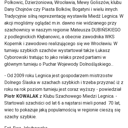
Polkowic, Dzierżoniowa, Wrocławia, Mewy Goliszów, klubu
Dany Chojnów czy Piasta Bolków, Bogatyni i wielu innych.
Tradycyjnie silną reprezentację wystawiła Miedź Legnica. W
akcji mogliśmy oglądać m.in. dawno nie widzianego przy
szachownicy w naszym regionie Mateusza DUBIŃSKIEGO
z podlegnickich Kłębanowic, a obecnie zawodnika WKS
Kopernik i zawodowo realizującego się we Wrocławiu. W
turnieju szybkich szachów wystartował także Łukasz
Cyborowski tratując to jako relaks przed partiami w
głównym turnieju o Puchar Wojewody Dolnośląskiego...
- Od 2009 roku Legnica jest gospodarzem mistrzostw
Dolnego Ślaska w szachach szybkich i trzeba przyznać iż z
roku na rok poziom turnieju jest coraz wyższy - powiedział
Piotr KOWALAK
z Klubu Szachowego Miedzi Legnica. -
Startowali szachiści od lat 6 a najstarsi mieli ponad 70 lat,
wiec to pokazuje jaką popularnością w regionie cieszą się
szachy szybkie.