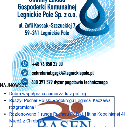
NAJNOWSZE:
Dobra współpraca samorzadu z policją
Ruszył Puchar Polski Podokręgu Legnica. Kaczawa
rozgromiona !
Rozlosowano 1 rundę Pucharu Polski. Hit na Kopalnianej 4!
Miedź z Chrobrym