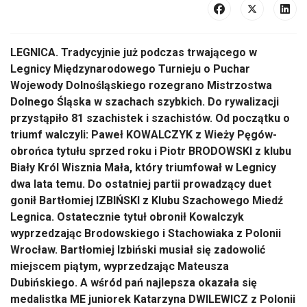
LEGNICA. Tradycyjnie już podczas trwającego w
Legnicy Międzynarodowego Turnieju o Puchar
Wojewody Dolnośląskiego rozegrano Mistrzostwa
Dolnego Śląska w szachach szybkich. Do rywalizacji
przystąpiło 81 szachistek i szachistów. Od początku o
triumf walczyli: Paweł KOWALCZYK z Wieży Pęgów-
obrońca tytułu sprzed roku i Piotr BRODOWSKI z klubu
Biały Król Wisznia Mała, który triumfował w Legnicy
dwa lata temu. Do ostatniej partii prowadzący duet
gonił Bartłomiej IZBIŃSKI z Klubu Szachowego Miedź
Legnica. Ostatecznie tytuł obronił Kowalczyk
wyprzedzając Brodowskiego i Stachowiaka z Polonii
Wrocław. Bartłomiej Izbiński musiał się zadowolić
miejscem piątym, wyprzedzając Mateusza
Dubińskiego. A wśród pań najlepsza okazała się
medalistka ME juniorek Katarzyna DWILEWICZ z Polonii