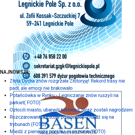
NAJNOWSZE:
Złota Dycha znów rozgrzała Złotoryję! Rekord trasy nie
padł, ale emocji nie brakowało
Potańcówka w Rynku - Legniczanie znów ruszyli na
parkiet( FOTO)
Ozłocili miasto, ubarwili korowód, teraz zostali nagrodzeni
Rozczarowanie kibiców po porażce. Znajdź się na
trybunach (FOTO)
Miedź z pierwszą porażką w sezonie (FOTO)