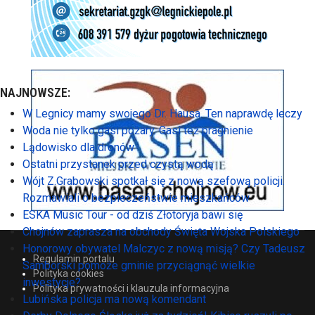
NAJNOWSZE:
W Legnicy mamy swojego Dr. Hausa. Ten naprawdę leczy
Woda nie tylko gasi pożary. Gasi też pragnienie
Lądowisko dla dronów
Ostatni przystanek przed czystą wodą
Wójt Z.Grabowski spotkał się z nową szefową policji.
Rozmawiali o bezpieczeństwie mieszkańców
ESKA Music Tour - od dziś Złotoryja bawi się
Chojnów zaprasza na obchody Święta Wojska Polskiego
Honorowy obywatel Malczyc z nową misją? Czy Tadeusz
Regulamin portalu
Samborski pomoże gminie przyciągnąć wielkie
Polityka cookies
inwestycje?
Polityka prywatności i klauzula informacyjna
Lubińska policja ma nową komendant