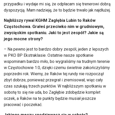
przypadku i wydaje mi się, że odpłacam się trenerowi dobrą
dyspozycją. Mam nadzieję, że to będzie trwało jak najdłużej.
Najbliższy rywal KGHM Zagłębia Lubin to Raków
Częstochowa. Grałeś przeciwko nim w grudniowym,
zwycięskim spotkaniu. Jaki to jest zespół? Jakie są
jego mocne strony?
– Na pewno jest to bardzo dobry zespół, jeden z lepszych
w PKO BP Ekstraklasie. Ostatnie nasze spotkanie
wspominam bardzo miło, bo wygraliśmy na trudnym terenie
w Częstochowie 1:0, dzięki czemu świetnie zakończyliśmy
poprzedni rok. Wiemy, że Raków tej rundy nie rozpoczął
zbyt dobrze, ponieważ przegrał i zremisował, więc cały
czas szukają trzech punktów. W najbliższym spotkaniu w
sobotę to się nie uda, bo Zagłębie zdobędzie komplet
oczek, a Raków na te punkty będzie musiał jeszcze
pracować i poczekać.
Jakiego meczu spodziewasz się w sobotę?