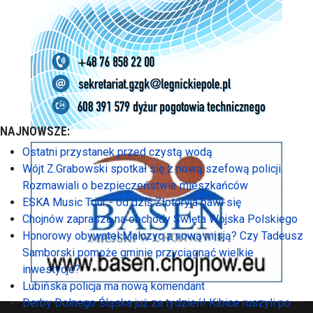
NAJNOWSZE:
Ostatni przystanek przed czystą wodą
Wójt Z.Grabowski spotkał się z nową szefową policji.
Rozmawiali o bezpieczeństwie mieszkańców
ESKA Music Tour - od dziś Złotoryja bawi się
Chojnów zaprasza na obchody Święta Wojska Polskiego
Honorowy obywatel Malczyc z nową misją? Czy Tadeusz
Samborski pomoże gminie przyciągnąć wielkie
inwestycje?
Lubińska policja ma nową komendant
Derby Dolnego Śląska już za tydzień! Kibice ruszyli po