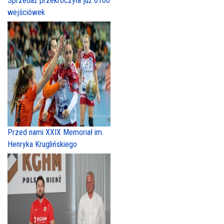
Sprzedaż przekroczyła już 6100
wejściówek
Przed nami XXIX Memoriał im.
Henryka Kruglińskiego