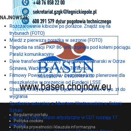
NAJNOWSZE:
Rozczarowanie kibiców po porażce. Znajdź się na
trybunach (FOTO)
Miedź z pierwszą porażką w sezonie (FOTO)
Tragedia na stacji PKP. 86-latka zginęła pod kołami pociągu.
Paraliż komunikacyjny
Dwie transferowe bomby w regionie! Bednarski w Odrze
Ścinawa, Wacławczyk w Arce Trzebnice
Filmowy Powiat Legnicki - bezpłatne kino plenerowe dla
mieszkańców w prezencie od Fundacji LSSE
Strażacy chwycą za linę! Będzie ostra walka i 5 tys. zł do
wygrania
Spotkanie autorskie z Albertem Wrotnowskim w Galerii
Sztuki
Regulamin portalu
Zapisy na nowy sezon artystyczny w CDT ruszają 17
Polityka cookies
sierpnia
Polityka prywatności i klauzula informacyjna