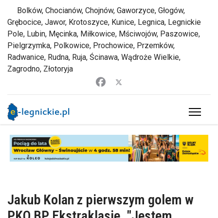
Bolków, Chocianów, Chojnów, Gaworzyce, Głogów,
Grębocice, Jawor, Krotoszyce, Kunice, Legnica, Legnickie
Pole, Lubin, Męcinka, Miłkowice, Mściwojów, Paszowice,
Pielgrzymka, Polkowice, Prochowice, Przemków,
Radwanice, Rudna, Ruja, Ścinawa, Wądroże Wielkie,
Zagrodno, Złotoryja
Jakub Kolan z pierwszym golem w
PKO BP Ekstraklasie. "Jestem