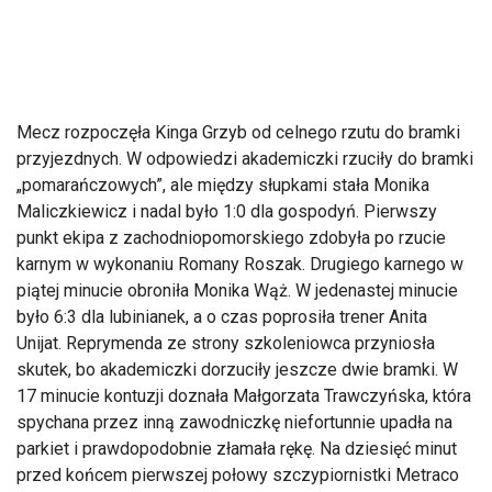
Mecz rozpoczęła Kinga Grzyb od celnego rzutu do bramki
przyjezdnych. W odpowiedzi akademiczki rzuciły do bramki
„pomarańczowych”, ale między słupkami stała Monika
Maliczkiewicz i nadal było 1:0 dla gospodyń. Pierwszy
punkt ekipa z zachodniopomorskiego zdobyła po rzucie
karnym w wykonaniu Romany Roszak. Drugiego karnego w
piątej minucie obroniła Monika Wąż. W jedenastej minucie
było 6:3 dla lubinianek, a o czas poprosiła trener Anita
Unijat. Reprymenda ze strony szkoleniowca przyniosła
skutek, bo akademiczki dorzuciły jeszcze dwie bramki. W
17 minucie kontuzji doznała Małgorzata Trawczyńska, która
spychana przez inną zawodniczkę niefortunnie upadła na
parkiet i prawdopodobnie złamała rękę. Na dziesięć minut
przed końcem pierwszej połowy szczypiornistki Metraco