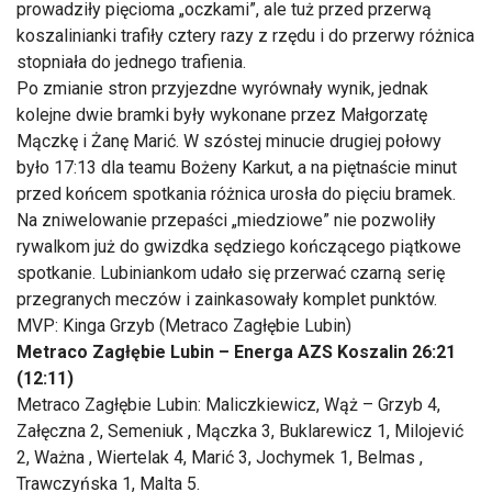
prowadziły pięcioma „oczkami”, ale tuż przed przerwą
koszalinianki trafiły cztery razy z rzędu i do przerwy różnica
stopniała do jednego trafienia.
Po zmianie stron przyjezdne wyrównały wynik, jednak
kolejne dwie bramki były wykonane przez Małgorzatę
Mączkę i Żanę Marić. W szóstej minucie drugiej połowy
było 17:13 dla teamu Bożeny Karkut, a na piętnaście minut
przed końcem spotkania różnica urosła do pięciu bramek.
Na zniwelowanie przepaści „miedziowe” nie pozwoliły
rywalkom już do gwizdka sędziego kończącego piątkowe
spotkanie. Lubiniankom udało się przerwać czarną serię
przegranych meczów i zainkasowały komplet punktów.
MVP: Kinga Grzyb (Metraco Zagłębie Lubin)
Metraco Zagłębie Lubin – Energa AZS Koszalin 26:21
(12:11)
Metraco Zagłębie Lubin: Maliczkiewicz, Wąż – Grzyb 4,
Załęczna 2, Semeniuk , Mączka 3, Buklarewicz 1, Milojević
2, Ważna , Wiertelak 4, Marić 3, Jochymek 1, Belmas ,
Trawczyńska 1, Malta 5.