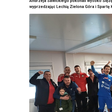
Andrzeja Sawickiego pokonali wysoko
Ślęzę
wyprzedzając Lechią Zielona Góra i Spartę 