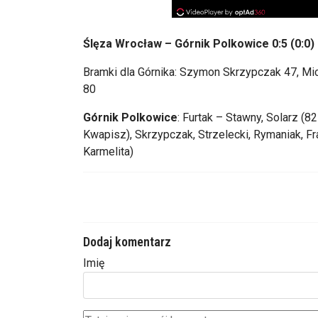
Ślęza Wrocław
– G
órnik Polkowice 0:5 (0:0)
Bramki dla Górnika: Szymon Skrzypczak 47, Mi
80
G
órnik Polkowice
: Furtak
– Stawny, Solarz (8
Kwapisz), Skrzypczak, Strzelecki,
Rymaniak
, F
Karmelita)
Dodaj komentarz
Imię