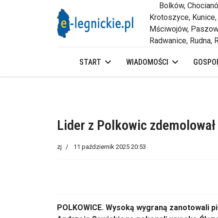
Bolków, Chocianów,
Krotoszyce, Kunice,
Mściwojów, Paszowi
Radwanice, Rudna, R
START
WIADOMOŚCI
GOSPOD
Lider z Polkowic zdemolował
zj
11 październik 2025 20:53
POLKOWICE.
Wysoką wygraną zanotowali pi