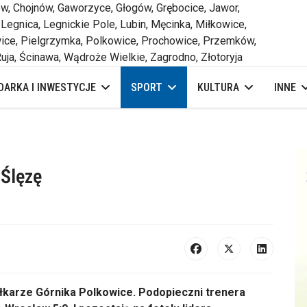
 Chojnów, Gaworzyce, Głogów, Grębocice, Jawor,
 Legnica, Legnickie Pole, Lubin, Męcinka, Miłkowice,
ce, Pielgrzymka, Polkowice, Prochowice, Przemków,
uja, Ścinawa, Wądroże Wielkie, Zagrodno, Złotoryja
ARKA I INWESTYCJE
SPORT
KULTURA
INNE
 Ślęzę
łkarze G
órnika Polkowice. Podopieczni trenera