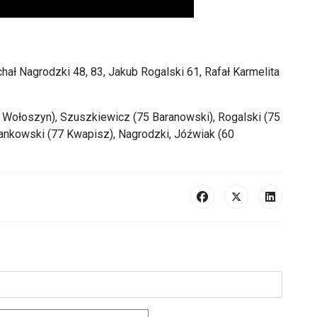
cha
ł
Nagrodzki
48, 83, Jakub Rogalski 61, Rafał Karmelita
2 Wo
łoszyn), Szuszkiewicz (75 Baranowski), Rogalski (75
rankowski (77 Kwapisz),
Nagrodzki
, J
ó
źwiak (60