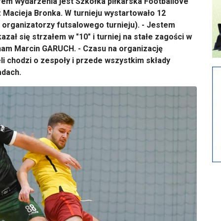
m wydarzenia jest Szkółka piłkarska Footballove
Macieja Bronka. W turnieju wystartowało 12
 organizatorzy futsalowego turnieju). - Jestem
ał się strzałem w "10" i turniej na stałe zagości w
 nam Marcin GARUCH. - Czasu na organizację
li chodzi o zespoły i przede wszystkim składy
adach.