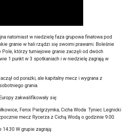
jna natomiast w niedzielę faza grupowa finałowa pod
skie granie w hali rządzi się swoimi prawami. Boleśnie
e Pole, którzy turniejowe granie zaczęli od dwóch
e 1 punkt w 3 spotkaniach i w niedzielę zagrają w
czął od porażki, ale kapitalny mecz i wygrana z
sobotniego grania.
Europy zakwalifikowały się:
iłkowice, Fenix Pielgrzymka, Cicha Woda Tyniec Legnicki
rozpocznie mecz Rycerza z Cichą Wodą o godzinie 9.00.
 14.30 W grupie zagrają: