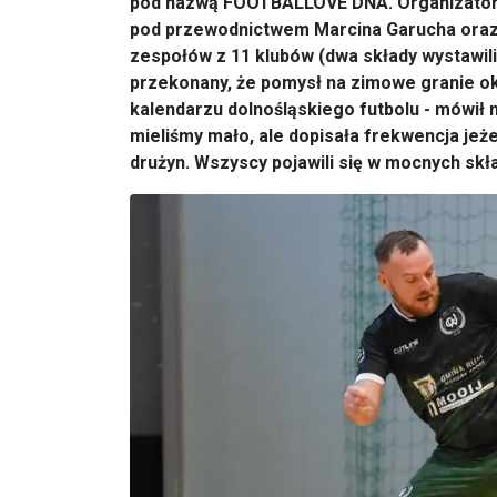
pod nazwą FOOTBALLOVE DNA. Organizatore
pod przewodnictwem Marcina Garucha oraz 
zespołów z 11 klubów (dwa składy wystawili
przekonany, że pomysł na zimowe granie okaz
kalendarzu dolnośląskiego futbolu - mówił
mieliśmy mało, ale dopisała frekwencja jeże
drużyn. Wszyscy pojawili się w mocnych skł