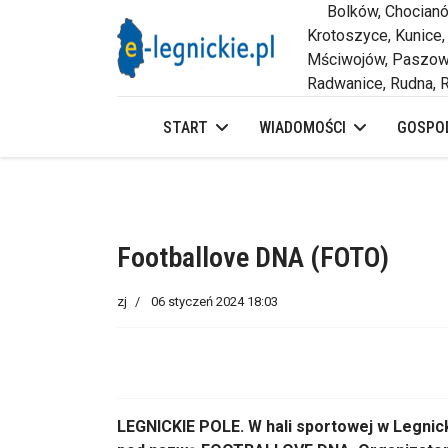
Bolków, Chocianów,
Krotoszyce, Kunice,
Mściwojów, Paszowi
Radwanice, Rudna, R
START
WIADOMOŚCI
GOSPOD
Footballove DNA (FOTO)
zj
06 styczeń 2024 18:03
LEGNICKIE POLE. W hali sportowej w Legni