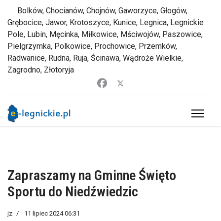
Bolków, Chocianów, Chojnów, Gaworzyce, Głogów,
Grębocice, Jawor, Krotoszyce, Kunice, Legnica, Legnickie
Pole, Lubin, Męcinka, Miłkowice, Mściwojów, Paszowice,
Pielgrzymka, Polkowice, Prochowice, Przemków,
Radwanice, Rudna, Ruja, Ścinawa, Wądroże Wielkie,
Zagrodno, Złotoryja
Zapraszamy na Gminne Święto
Sportu do Niedźwiedzic
jz
11 lipiec 2024 06:31