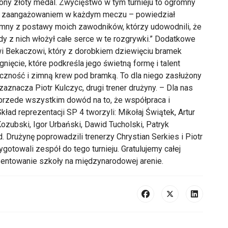
żony złoty medal. Zwycięstwo w tym turnieju to ogromny
ym zaangażowaniem w każdym meczu – powiedział
dumny z postawy moich zawodników, którzy udowodnili, że
żdy z nich włożył całe serce w te rozgrywki.” Dodatkowe
i Bekaczowi, który z dorobkiem dziewięciu bramek
gnięcie, które podkreśla jego świetną formę i talent
eczność i zimną krew pod bramką. To dla niego zasłużony
zaznacza Piotr Kulczyc, drugi trener drużyny. – Dla nas
 przede wszystkim dowód na to, że współpraca i
ad reprezentacji SP 4 tworzyli: Mikołaj Świątek, Artur
Kozubski, Igor Urbański, Dawid Tucholski, Patryk
. Drużynę poprowadzili trenerzy Chrystian Serkies i Piotr
otowali zespół do tego turnieju. Gratulujemy całej
zentowanie szkoły na międzynarodowej arenie.