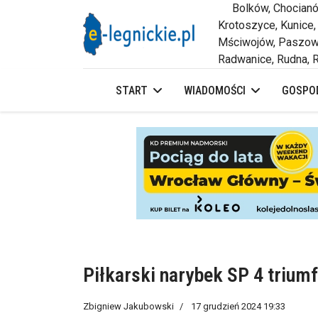
Bolków, Chocianów,
Krotoszyce, Kunice,
Mściwojów, Paszowi
Radwanice, Rudna, R
START
WIADOMOŚCI
GOSPOD
Piłkarski narybek SP 4 trium
Zbigniew Jakubowski
17 grudzień 2024 19:33