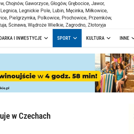
 Chojnów, Gaworzyce, Głogów, Grębocice, Jawor,
 Legnica, Legnickie Pole, Lubin, Męcinka, Miłkowice,
ce, Pielgrzymka, Polkowice, Prochowice, Przemków,
uja, Ścinawa, Wądroże Wielkie, Zagrodno, Złotoryja
ARKA I INWESTYCJE
SPORT
KULTURA
INNE
fuje w Czechach