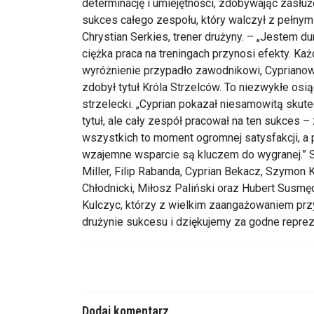
determinację i umiejętności, zdobywając zasłu
sukces całego zespołu, który walczył z pełn
Chrystian Serkies, trener drużyny. – „Jestem 
ciężka praca na treningach przynosi efekty. Ka
wyróżnienie przypadło zawodnikowi, Cyprianow
zdobył tytuł Króla Strzelców. To niezwykłe osią
strzelecki. „Cyprian pokazał niesamowitą skut
tytuł, ale cały zespół pracował na ten sukces – 
wszystkich to moment ogromnej satysfakcji, a
wzajemne wsparcie są kluczem do wygranej.” Skł
Miller, Filip Rabanda, Cyprian Bekacz, Szymon 
Chłodnicki, Miłosz Paliński oraz Hubert Susmęd
Kulczyc, którzy z wielkim zaangażowaniem przyg
drużynie sukcesu i dziękujemy za godne repre
Dodaj komentarz