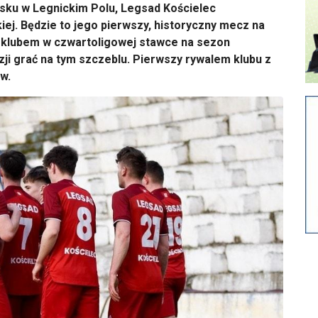
oisku w Legnickim Polu,
Legsad
Kościelec
iej. Będzie to jego pierwszy, historyczny mecz na
 klubem w
czwartoligowej
stawce na sezon
zji grać na tym szczeblu. Pierwszy rywalem klubu z
w.