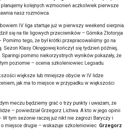
e planujemy kolejnych wzmocnień aczkolwiek pierwsze
jawnia nasz rozm
ówca.
 bowiem IV liga startuje ju
ż w pierwszy weekend sierpnia.
dzi
ł się na tle ligowych przeciwnik
ów
– G
órnika Z
łotoryja
. - Pomimo tego, że był kr
ótki przepracowali
śmy go na
ą. Sezon Klasy Okręgowej kończył się tydzień p
ó
źniej,
. Sparingi pomimo niekorzystnych wynik
ów pokaza
ły, że
a tym poziomie
– ocenia szkoleniowiec
Legsadu
.
kszości większe lub mniejsze obycie w IV lidze
eniem, jak ma to miejsce w przypadku w większości
żdym meczu będziemy grać o trzy punkty i uważam, że
 lidze
– powiedzia
ł Grzegorz Lichwa. A kto w jego opinii
- W tym sezonie raczej już nikt nie zagrozi Baryczy i
e o miejsce drugie
– wskazuje szkoleniowiec
Grzegorz