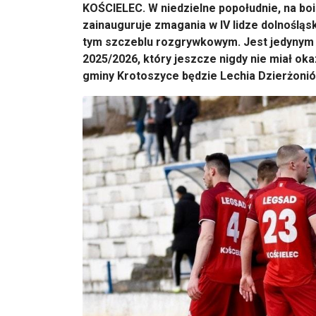
KOŚCIELEC.
W niedzielne popo
łudnie, na b
zainauguruje zmagania w IV lidze dolnośląsk
tym szczeblu rozgrywkowym. Jest jedynym
2025/2026, kt
óry jeszcze nigdy nie mia
ł oka
gminy Krotoszyce będzie Lechia Dzierżoni
ó