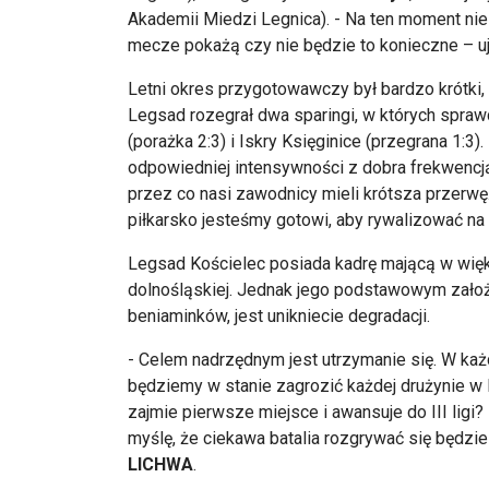
Akademii Miedzi Legnica). - Na ten moment ni
mecze pokażą czy nie będzie to konieczne
– u
Letni okres przygotowawczy by
ł bardzo kr
ótki,
Legsad
rozegrał dwa sparingi, w kt
órych spraw
(porażka 2:3) i Iskry Księginice (przegrana 1:3)
odpowiedniej intensywności z dobra frekwencj
przez co nasi zawodnicy mieli kr
ótsza przerw
ę
piłkarsko jesteśmy gotowi, aby rywalizować n
Legsad
Ko
ścielec posiada kadrę mającą w wię
dolnośląskiej. Jednak jego podstawowym założ
beniamink
ów, jest unikniecie degradacji.
- Celem nadrz
ędnym jest utrzymanie się. W ka
będziemy w stanie zagrozić każdej drużynie w
zajmie pierwsze miejsce i awansuje do III ligi? 
myślę, że ciekawa batalia rozgrywać się będzi
LICHWA
.