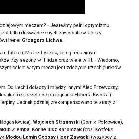
dziejowym meczem? - Jesteśmy pełni optymizmu.
 jest kilku doświadczonych zawodnik
ów, którzy
ówi trener
Grzegorz Lichwa
.
im futbolu. Można by rzec, że są regularnym
kże trzy sezony w II lidze oraz wiele w III. - Wiadomo,
aszym celem w tym meczu jest zdobycie trzech punkt
ów
ym. Do Lechii dołączyli między innymi Alex Przewoźny,
kienko rozpoczęto od pożegnania Huberta Kwolka i
erpiny. Jednak p
ó
źniej zrekompensowano te straty z
Miłogostowice),
Wojciech Strzemski
(G
órnik Polkowice),
akub Ziemba, Korneliusz Karolczak
(obaj
Konfeks
zyk
Modou
Lamin
Cessay
i
Ig
or
Zawacki
(wszyscy z