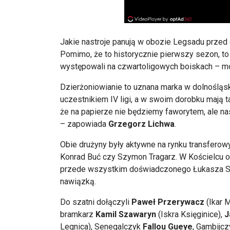
Jakie nastroje panuj
ą w obozie
Legsadu
przed 
Pomimo, że to historycznie pierwszy sezon, to
wyst
ępowali na
czwartoligowych
boiskach
– m
Dzier
żoniowianie to uznana marka w dolnośląsk
uczestnikiem IV ligi, a w swoim dorobku mają ta
że na papierze nie będziemy faworytem, ale n
– zapowiada
Grzegorz Lichwa
.
Obie dru
żyny były aktywne na rynku transferow
Konrad
Buć
czy Szymon Tragarz. W Kościelcu o
przede wszystkim doświadczonego Łukasza Si
nawiązką.
Do szatni dołączyli
Paweł Przerywacz
(Ikar 
bramkarz
Kamil
Szawaryn
(Iskra Ksi
ęginice),
J
Legnica), Senegalczyk
Fallou
Gueye
, Gambijc