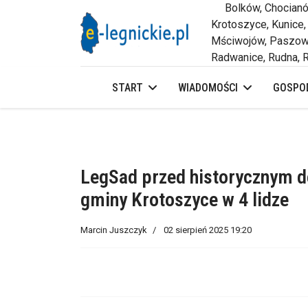
Bolków, Chocianów,
Krotoszyce, Kunice,
Mściwojów, Paszowi
Radwanice, Rudna, R
START
WIADOMOŚCI
GOSPOD
LegSad przed historycznym d
gminy Krotoszyce w 4 lidze
Marcin Juszczyk
02 sierpień 2025 19:20