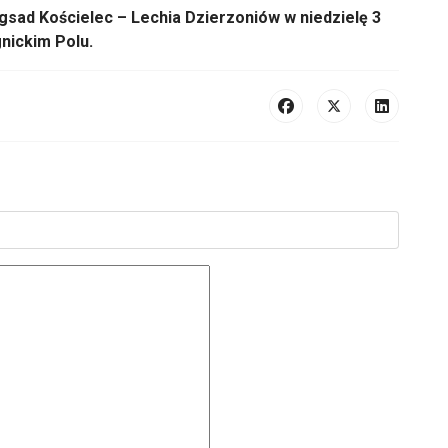
gsad
Kościelec
– Lechia
Dzierzoni
ów
w niedziel
ę 3
gnickim Polu.