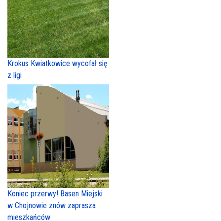
Krokus Kwiatkowice wycofał się
z ligi
Koniec przerwy! Basen Miejski
w Chojnowie znów zaprasza
mieszkańców