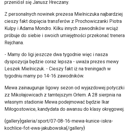
przeniósł się Janusz Hreczany.
Z personalnych nowinek prezesa Mielniczuka najbardziej
cieszy fakt dopięcia transferów z Prochowiczanki Piotra
Kulpy i Adama Mondro. Kilku innych zawodników wciąż
próbuje do siebie i swoich umiejętności przekonać trenera
Rejchana.
- Mamy do ligi jeszcze dwa tygodnie więc i nasza
dyspozycja będzie coraz lepsza - uważa prezes mewy
Leszek Mielniczuk. - Cieszy fakt iż na treningach w
tygodniu mamy po 14-16 zawodników.
Mewa zainauguruje ligowy sezon od wyjazdowej potyczki
zz Mikołajowicach z tamtejszym Orłem. A 28 sierpnia na
własnym stadionie Mewa podejmować będzie Ikar
Miłogostowice, kandydata do awansu do klasy okręgowej.
{gallery}galeria/sport/07-08-16-mewa-kunice-iskra-
kochlice-fot-ewa-jakubowska{/gallery}