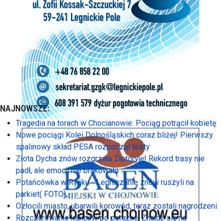
NAJNOWSZE:
Tragedia na torach w Chocianowie. Pociąg potrącił kobietę
Nowe pociągi Kolei Dolnośląskich coraz bliżej! Pierwszy
spalinowy skład PESA rozpoczął testy
Złota Dycha znów rozgrzała Złotoryję! Rekord trasy nie
padł, ale emocji nie brakowało
Potańcówka w Rynku - Legniczanie znów ruszyli na
parkiet( FOTO)
Ozłocili miasto, ubarwili korowód, teraz zostali nagrodzeni
Rozczarowanie kibiców po porażce. Znajdź się na