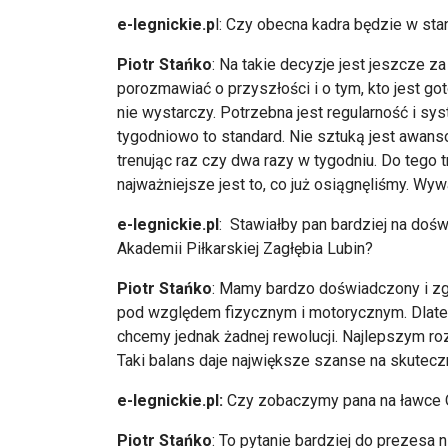
e-legnickie.p
l: Czy obecna kadra będzie w sta
Piotr Stańko
: Na takie decyzje jest jeszcze 
porozmawiać o przyszłości i o tym, kto jest g
nie wystarczy. Potrzebna jest regularność i syst
tygodniowo to standard. Nie sztuką jest awans
trenując raz czy dwa razy w tygodniu. Do tego 
najważniejsze jest to, co już osiągnęliśmy. Wy
e-legnickie.pl
: Stawiałby pan bardziej na do
Akademii Piłkarskiej Zagłębia Lubin?
Piotr Stańko
: Mamy bardzo doświadczony i zgr
pod względem fizycznym i motorycznym. Dlate
chcemy jednak żadnej rewolucji. Najlepszym r
Taki balans daje największe szanse na skuteczn
e-legnickie.pl:
Czy zobaczymy pana na ławce 
Piotr Stańko
: To pytanie bardziej do prezesa n