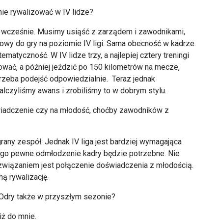
nie rywalizować w IV lidze?
za wcześnie. Musimy usiąść z zarządem i zawodnikami,
otowy do gry na poziomie IV ligi. Sama obecność w kadrze
ematyczność. W IV lidze trzy, a najlepiej cztery treningi
ować, a później jeździć po 150 kilometrów na mecze,
trzeba podejść odpowiedzialnie. Teraz jednak
walczyliśmy awans i zrobiliśmy to w dobrym stylu.
świadczenie czy na młodość, choćby zawodników z
any zespół. Jednak IV liga jest bardziej wymagająca
go pewne odmłodzenie kadry będzie potrzebne. Nie
ozwiązaniem jest połączenie doświadczenia z młodością.
ą rywalizację.
Odry także w przyszłym sezonie?
iż do mnie.