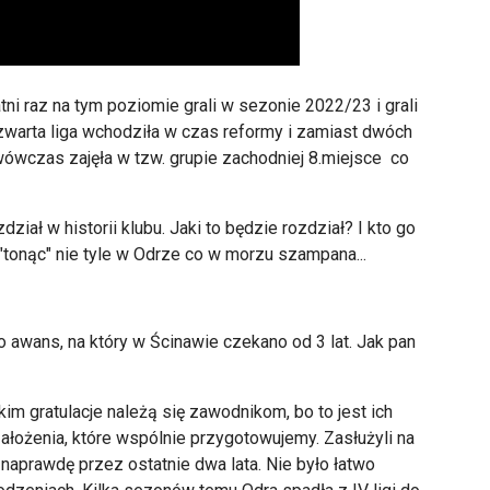
tni raz na tym poziomie grali w sezonie 2022/23 i grali
zwarta liga wchodziła w czas reformy i zamiast dwóch
a wówczas zajęła w tzw. grupie zachodniej 8.miejsce co
dział w historii klubu. Jaki to będzie rozdział? I kto go
"tonąc" nie tyle w Odrze co w morzu szampana...
o awans, na który w Ścinawie czekano od 3 lat. Jak pan
im gratulacje należą się zawodnikom, bo to jest ich
założenia, które wspólnie przygotowujemy. Zasłużyli na
 naprawdę przez ostatnie dwa lata. Nie było łatwo