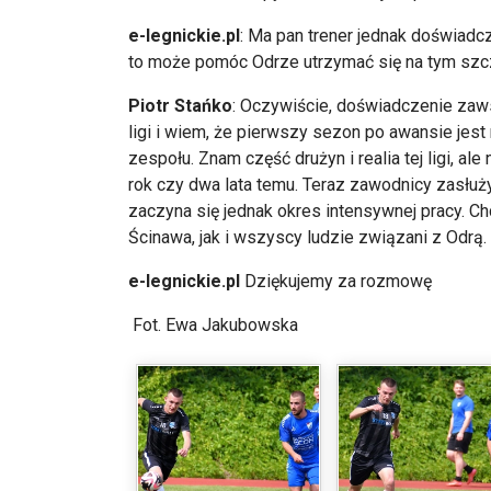
e-legnickie.pl
: Ma pan trener jednak doświadc
to może pomóc Odrze utrzymać się na tym szc
Piotr Stańko
: Oczywiście, doświadczenie zaw
ligi i wiem, że pierwszy sezon po awansie jest 
zespołu. Znam część drużyn i realia tej ligi, a
rok czy dwa lata temu. Teraz zawodnicy zasłużyl
zaczyna się jednak okres intensywnej pracy. Ch
Ścinawa, jak i wszyscy ludzie związani z Odrą.
e-legnickie.pl
Dziękujemy za rozmowę
Fot. Ewa Jakubowska