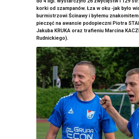
do 4 ligi. Wystarczyło 26 zwycięstw i 129 st
korki od szampanów. Łza w oku -jak było wi
burmistrzowi Ścinawy i byłemu znakomitemu
pieczęć na awansie podopieczni Piotra ST
Jakuba KRUKA oraz trafieniu Marcina KACZ
Rudnickiego).