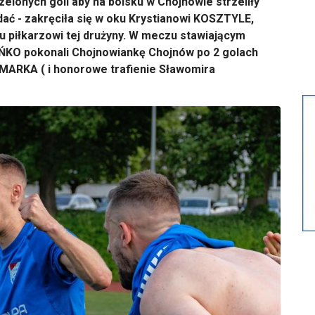
rzelonych goli aby na boisku w Chojnowie strzeliły
dać - zakręciła się w oku Krystianowi KOSZTYLE,
 piłkarzowi tej drużyny. W meczu stawiającym
AŃKO pokonali Chojnowiankę Chojnów po 2 golach
MARKA ( i honorowe trafienie Sławomira