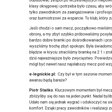
odbudować zespół po wcześniejszych niepowod
klasy okręgowej i potrzeba było czasu, aby wr
tylko zawodnikom za zaangażowanie i profesjon
oraz burmistrzowi za wsparcie. To klub, który za
Jeśli chodzi o sam mecz, początkowo mieliśmy
obrony, a my zbyt szybko próbowaliśmy posyłać 
bardzo dobre bramki po dośrodkowaniach i prze
wyszliśmy trochę zbyt spokojni. Była świadomo
błędzie w kryciu straciliśmy bramkę na 2:1 i zro
dziś najważniejsze było zwycięstwo. Powiedzi
mógł być nawet nasz najsłabszy mecz pod wzglę
e-legnickie.pl:
Czy był w tym sezonie moment,
awansu będą baraże?
Piotr Stańko
: Kluczowym momentem był mecz z
zbliżyliby się do nas na jeden punkt. Nadal byli
Udało nam się jednak wygrać i odskoczyć na s
komfort. Dzięki pracy zawodników i realizacji 