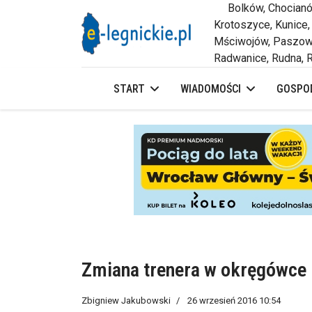
Bolków, Chocianów,
Krotoszyce, Kunice,
Mściwojów, Paszowi
Radwanice, Rudna, R
START
WIADOMOŚCI
GOSPOD
Zmiana trenera w okręgówce
Zbigniew Jakubowski
26 wrzesień 2016 10:54