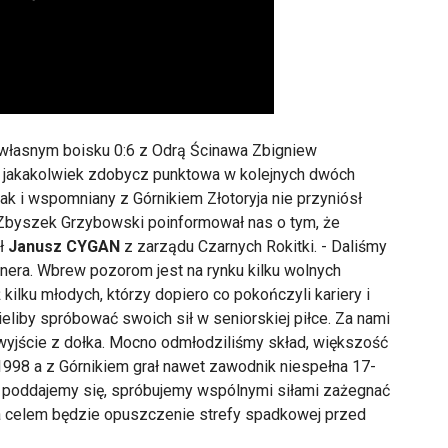
a własnym boisku 0:6 z Odrą Ścinawa Zbigniew
: jakakolwiek zdobycz punktowa w kolejnych dwóch
k i wspomniany z Górnikiem Złotoryja nie przyniósł
u Zbyszek Grzybowski poinformował nas o tym, że
ał
Janusz CYGAN
z zarządu Czarnych Rokitki. - Daliśmy
nera. Wbrew pozorom jest na rynku kilku wolnych
kilku młodych, którzy dopiero co pokończyli kariery i
ieliby spróbować swoich sił w seniorskiej piłce. Za nami
 wyjście z dołka. Mocno odmłodziliśmy skład, większość
998 a z Górnikiem grał nawet zawodnik niespełna 17-
 Nie poddajemy się, spróbujemy wspólnymi siłami zażegnać
a celem będzie opuszczenie strefy spadkowej przed