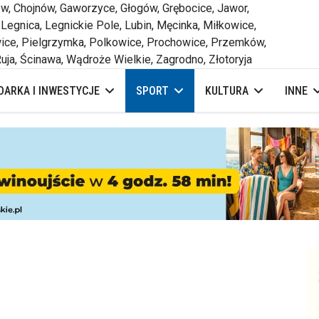
 Chojnów, Gaworzyce, Głogów, Grębocice, Jawor,
 Legnica, Legnickie Pole, Lubin, Męcinka, Miłkowice,
ce, Pielgrzymka, Polkowice, Prochowice, Przemków,
uja, Ścinawa, Wądroże Wielkie, Zagrodno, Złotoryja
ARKA I INWESTYCJE
SPORT
KULTURA
INNE