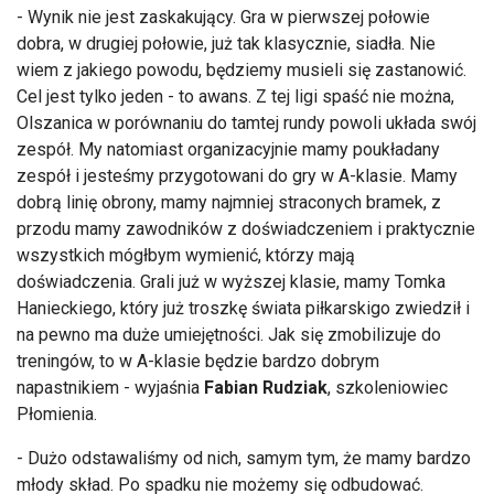
- Wynik nie jest zaskakujący. Gra w pierwszej połowie
dobra, w drugiej połowie, już tak klasycznie, siadła. Nie
wiem z jakiego powodu, będziemy musieli się zastanowić.
Cel jest tylko jeden - to awans. Z tej ligi spaść nie można,
Olszanica w porównaniu do tamtej rundy powoli układa swój
zespół. My natomiast organizacyjnie mamy poukładany
zespół i jesteśmy przygotowani do gry w A-klasie. Mamy
dobrą linię obrony, mamy najmniej straconych bramek, z
przodu mamy zawodników z doświadczeniem i praktycznie
wszystkich mógłbym wymienić, którzy mają
doświadczenia. Grali już w wyższej klasie, mamy Tomka
Hanieckiego, który już troszkę świata piłkarskigo zwiedził i
na pewno ma duże umiejętności. Jak się zmobilizuje do
treningów, to w A-klasie będzie bardzo dobrym
napastnikiem - wyjaśnia
Fabian Rudziak
, szkoleniowiec
Płomienia.
- Dużo odstawaliśmy od nich, samym tym, że mamy bardzo
młody skład. Po spadku nie możemy się odbudować.