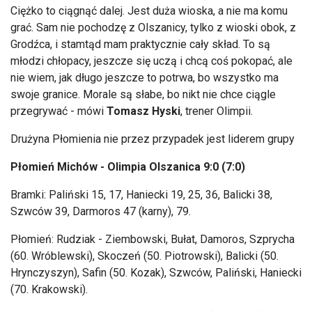
Ciężko to ciągnąć dalej. Jest duża wioska, a nie ma komu
grać. Sam nie pochodzę z Olszanicy, tylko z wioski obok, z
Grodźca, i stamtąd mam praktycznie cały skład. To są
młodzi chłopacy, jeszcze się uczą i chcą coś pokopać, ale
nie wiem, jak długo jeszcze to potrwa, bo wszystko ma
swoje granice. Morale są słabe, bo nikt nie chce ciągle
przegrywać - mówi
Tomasz Hyski
, trener Olimpii.
Drużyna Płomienia nie przez przypadek jest liderem grupy
Płomień Michów - Olimpia Olszanica 9:0 (7:0)
Bramki: Paliński 15, 17, Haniecki 19, 25, 36, Balicki 38,
Szwców 39, Darmoros 47 (karny), 79.
Płomień: Rudziak - Ziembowski, Bułat, Damoros, Szprycha
(60. Wróblewski), Skoczeń (50. Piotrowski), Balicki (50.
Hrynczyszyn), Safin (50. Kozak), Szwców, Paliński, Haniecki
(70. Krakowski).