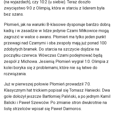
(na wyjazdach), czy 10:2 (u siebie). Teraz doszło
zwycięstwo 9:0 z Olimpią, która w starciu z liderem była
bez szans.
Płomień, jak na warunki B-klasowe dysponuje bardzo dobrą
kadrą i w zasadzie w lidze jedynie Czarni Miłkowice mogą
zagrozić w walce o awans. Płomień ma tylko jeden punkt
przewagi nad Czarnymi i oba zespoły mają już ponad 100
zdobytych bramek. Do starcia na szczycie dojdzie na
początku czerwca. Wówczas Czarni podejmować będą
zespół z Michowa. Jesienią Płomień wygrał 1:0. Olimpia z
kolei boryka się z problemami, które nie są łatwe do
rozwiązania.
Już w pierwszej połowie Płomień prowadził 7:0.
Klasycznym hat trickiem popisał się Tomasz Haniecki. Dwa
gole dołożył jeszcze Bartłomiej Paliński, a po jednym Kamil
Balicki i Paweł Szewców. Po zmianie stron dwukrotnie na
listę strzelców wpisał się Paweł Darmoros.