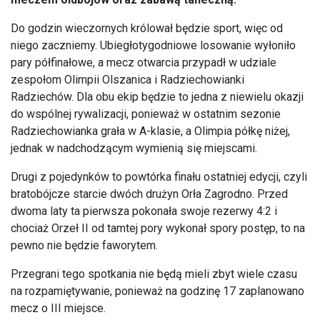
Do godzin wieczornych królował będzie sport, więc od
niego zaczniemy. Ubiegłotygodniowe losowanie wyłoniło
pary półfinałowe, a mecz otwarcia przypadł w udziale
zespołom Olimpii Olszanica i Radziechowianki
Radziechów. Dla obu ekip będzie to jedna z niewielu okazji
do wspólnej rywalizacji, ponieważ w ostatnim sezonie
Radziechowianka grała w A-klasie, a Olimpia półkę niżej,
jednak w nadchodzącym wymienią się miejscami.
Drugi z pojedynków to powtórka finału ostatniej edycji, czyli
bratobójcze starcie dwóch drużyn Orła Zagrodno. Przed
dwoma laty ta pierwsza pokonała swoje rezerwy 4:2 i
chociaż Orzeł II od tamtej pory wykonał spory postęp, to na
pewno nie będzie faworytem.
Przegrani tego spotkania nie będą mieli zbyt wiele czasu
na rozpamiętywanie, ponieważ na godzinę 17 zaplanowano
mecz o III miejsce.