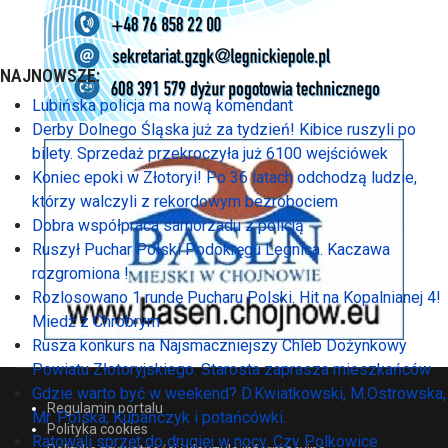
NAJNOWSZE:
Lubińska policja ma nową komendant
Derby Dolnego Śląska już za tydzień! Kibice ruszyli po
bilety. Sprzedaż przekroczyła już 6100 wejściówek
Koniec epoki w Złotoryi! Po 36 latach odchodzą ludzie,
którzy walczyli z rekordowym bezrobociem
Dobra współpraca samorzadu z policją
Ruszył Puchar Polski Podokręgu Legnica. Kaczawa
rozgromiona !
Rozlosowano 1 rundę Pucharu Polski. Hit na Kopalnianej 4!
Miedź z Chrobrym
Rusza konkurs na Najsmaczniejszy Chleb Dożynkowy
Powiatu Złotoryjskiego. Starosta zaprasza mieszkańców
Gdzie warto być w weekend? D.Kwiatkowski, M.Ostrowska,
Regulamin portalu
Mr. Polska, Kubańczyk i potańcówki.
Polityka cookies
Ratowali sprzęt do drugiej w nocy. Czy Polkowice