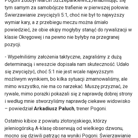
Pogoni zdobył Marcin Szczepankiewicz,rehabilitując się
tym samym za samobójcze trafienie w pierwszej połowie.
Świerzawianie zwyciężyli 5:1, choć nie był to najwyższy
wymiar kary, a z przebiegu meczu można śmiało
powiedzieć, że obie ekipy mogłyby stanąć do rywalizacji w
klasie Okręgowej i na pewno nie byłyby na przegranej
pozycji.
- Wypełniliśmy założenia taktyczne, zagraliśmy z dużą
determinacją i wreszcie dopisała nam skuteczność. Udało
się zwyciężyć, choć 5:1 nie jest wcale najwyższym
możliwym wynikiem, bo kilka sytuacji zmarnowaliśmy, ale
mimo wszystko, nie ma co narzekać. Muszę przyznać, że
rywale, mimo porażki pokazali się z naprawdę dobrej strony
i według mnie stworzyliśmy naprawdę ciekawe widowisko
– powiedział
Arkadiusz Paluch
, trener Pogoni.
Ostatnio kibice z powiatu złotoryjskiego, którzy
jeleniogórską A-klasę obserwują od wielkiego dzwonu,
mocno się dziwili patrząc na wyniki Pogoni. Świerzawianie