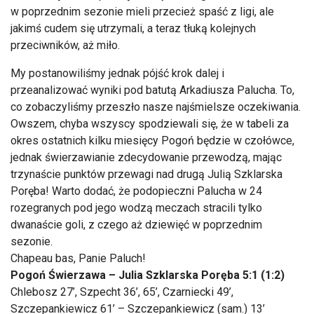
w poprzednim sezonie mieli przecież spaść z ligi, ale
jakimś cudem się utrzymali, a teraz tłuką kolejnych
przeciwników, aż miło.
My postanowiliśmy jednak pójść krok dalej i
przeanalizować wyniki pod batutą Arkadiusza Palucha. To,
co zobaczyliśmy przeszło nasze najśmielsze oczekiwania.
Owszem, chyba wszyscy spodziewali się, że w tabeli za
okres ostatnich kilku miesięcy Pogoń będzie w czołówce,
jednak świerzawianie zdecydowanie przewodzą, mając
trzynaście punktów przewagi nad drugą Julią Szklarska
Poręba! Warto dodać, że podopieczni Palucha w 24
rozegranych pod jego wodzą meczach stracili tylko
dwanaście goli, z czego aż dziewięć w poprzednim
sezonie.
Chapeau bas, Panie Paluch!
Pogoń Świerzawa – Julia Szklarska Poręba 5:1 (1:2)
Chlebosz 27’, Szpecht 36’, 65’, Czarniecki 49’,
Szczepankiewicz 61’ – Szczepankiewicz (sam.) 13’