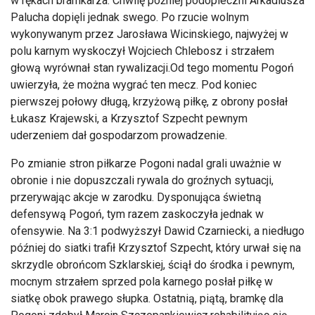
w rękach bramkarza. Chwilę później podopieczni Arkadiusza
Palucha dopięli jednak swego. Po rzucie wolnym
wykonywanym przez Jarosława Wicinskiego, najwyżej w
polu karnym wyskoczył Wojciech Chlebosz i strzałem
głową wyrównał stan rywalizacji.Od tego momentu Pogoń
uwierzyła, że można wygrać ten mecz. Pod koniec
pierwszej połowy długą, krzyżową piłkę, z obrony posłał
Łukasz Krajewski, a Krzysztof Szpecht pewnym
uderzeniem dał gospodarzom prowadzenie.
Po zmianie stron piłkarze Pogoni nadal grali uważnie w
obronie i nie dopuszczali rywala do groźnych sytuacji,
przerywając akcje w zarodku. Dysponująca świetną
defensywą Pogoń, tym razem zaskoczyła jednak w
ofensywie. Na 3:1 podwyższył Dawid Czarniecki, a niedługo
później do siatki trafił Krzysztof Szpecht, który urwał się na
skrzydle obrońcom Szklarskiej, ściął do środka i pewnym,
mocnym strzałem sprzed pola karnego posłał piłkę w
siatkę obok prawego słupka. Ostatnią, piątą, bramkę dla