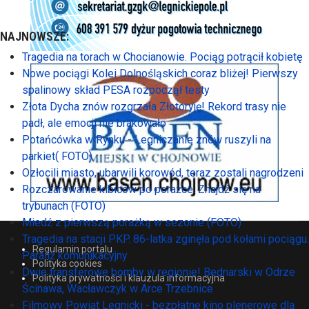
NAJNOWSZE:
Tragedia na torach w Chocianowie. Pociąg potrącił kobietę
Nowe pociągi Kolei Dolnośląskich coraz bliżej! Pierwszy
spalinowy skład PESA rozpoczął testy
Złota Dycha znów rozgrzała Złotoryję! Rekord trasy nie
padł, ale emocji nie brakowało
Potańcówka w Rynku - Legniczanie znów ruszyli na
parkiet( FOTO)
Ozłocili miasto, ubarwili korowód, teraz zostali nagrodzeni
Rozczarowanie kibiców po porażce. Znajdź się na
trybunach (FOTO)
Miedź z pierwszą porażką w sezonie (FOTO)
Tragedia na stacji PKP. 86-latka zginęła pod kołami pociągu.
Regulamin portalu
Paraliż komunikacyjny
Polityka cookies
Dwie transferowe bomby w regionie! Bednarski w Odrze
Polityka prywatności i klauzula informacyjna
Ścinawa, Wacławczyk w Arce Trzebnice
Filmowy Powiat Legnicki - bezpłatne kino plenerowe dla