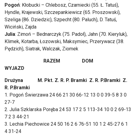
Pogoń
: Kłobucki – Chlebosz, Czarniecki (55. Ł. Tatuś),
Hyndle, Krajewski, Szczepankiewicz (65. Proszowski),
Szeliga (86. Dziedzic), Szpecht (80. Paluch), D. Tatuś,
Wiciński, Zajda
Julia
: Zimoń – Bednarczyk (75. Padoł), Jahn (70. Kieryluk),
Klimek, Kotarba, Łozowski, Maksymiec, Przerywacz (38.
Pędzich), Siatrak, Walczak, Ziomek
RAZEM DOM
WYJAZD
Drużyna M. Pkt. Z. R. P. Bramki Z. R. P.Bramki Z.
R. P.Bramki
1. Pogoń Świerzawa 24 66 21 30 66-12 13 0 0 39-5 8 3 0
27-7
2. Julia Szklarska Poręba 24 53 17 2 5 113-34 10 0 2 69-13
7 2 3 44-21
3. Lechia Piechowice 24 50 16 2 6 76-51 10 1 2 45-27 6 1
4 31-24