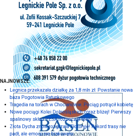
NAJNOWSZE:
Legnica przekazała działkę za 1,8 mln zł. Powstanie nowa
baza Pogotowia Ratunkowego
Tragedia na torach w Chocianowie. Pociąg potrącił kobietę
Nowe pociągi Kolei Dolnośląskich coraz bliżej! Pierwszy
spalinowy skład PESA rozpoczął testy
Złota Dycha znów rozgrzała Złotoryję! Rekord trasy nie
padł, ale emocji nie brakowało