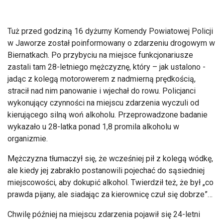
Tuż przed godziną 16 dyżurny Komendy Powiatowej Policji
w Jaworze został poinformowany o zdarzeniu drogowym w
Biernatkach. Po przybyciu na miejsce funkcjonariusze
zastali tam 28-letniego mężczyznę, który – jak ustalono -
jadąc z kolegą motorowerem z nadmierną prędkością,
stracił nad nim panowanie i wjechał do rowu. Policjanci
wykonujący czynności na miejscu zdarzenia wyczuli od
kierującego silną woń alkoholu. Przeprowadzone badanie
wykazało u 28-latka ponad 1,8 promila alkoholu w
organizmie.
Mężczyzna tłumaczył się, że wcześniej pił z kolegą wódkę,
ale kiedy jej zabrakło postanowili pojechać do sąsiedniej
miejscowości, aby dokupić alkohol. Twierdził też, że był „co
prawda pijany, ale siadając za kierownicę czuł się dobrze”…
Chwilę później na miejscu zdarzenia pojawił się 24-letni