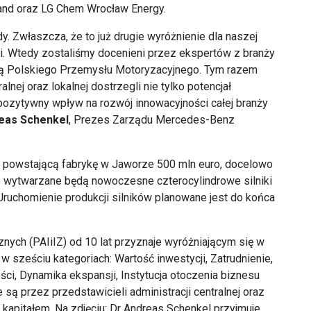
and oraz LG Chem Wrocław Energy.
. Zwłaszcza, że to już drugie wyróżnienie dla naszej
dni. Wtedy zostaliśmy docenieni przez ekspertów z branży
odą Polskiego Przemysłu Motoryzacyjnego. Tym razem
alnej oraz lokalnej dostrzegli nie tylko potencjał
 pozytywny wpływ na rozwój innowacyjności całej branży
eas Schenkel
, Prezes Zarządu Mercedes-Benz
 powstającą fabrykę w Jaworze 500 mln euro, docelowo
ie wytwarzane będą nowoczesne czterocylindrowe silniki
chomienie produkcji silników planowane jest do końca
cznych (PAIiIZ) od 10 lat przyznaje wyróżniającym się w
 sześciu kategoriach: Wartość inwestycji, Zatrudnienie,
ci, Dynamika ekspansji, Instytucja otoczenia biznesu
ą przez przedstawicieli administracji centralnej oraz
m kapitałem. Na zdjęciu: Dr Andreas Schenkel przyjmuje