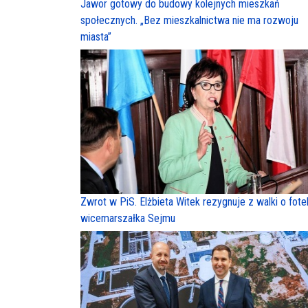
Jawor gotowy do budowy kolejnych mieszkań
społecznych. „Bez mieszkalnictwa nie ma rozwoju
miasta”
Zwrot w PiS. Elżbieta Witek rezygnuje z walki o fote
wicemarszałka Sejmu