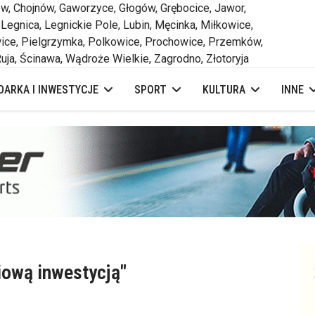
 Chojnów, Gaworzyce, Głogów, Grębocice, Jawor,
 Legnica, Legnickie Pole, Lubin, Męcinka, Miłkowice,
ce, Pielgrzymka, Polkowice, Prochowice, Przemków,
uja, Ścinawa, Wądroże Wielkie, Zagrodno, Złotoryja
ARKA I INWESTYCJE
SPORT
KULTURA
INNE
ową inwestycją"