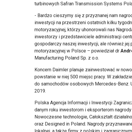
turbinowych Safran Transmission Systems Pol
- Bardzo cieszymy się z przyznanej nam nagrody
inwestycji na przestrzeni ostatnich kilku tygo
motoryzacyjnej, którzy uhonorowali nas Nagr
inwestorzy i przedstawiciele administracji centr
gospodarczy naszej inwestycji, ale również jej
motoryzacyjnej w Polsce – powiedział dr
Andr
Manufacturing Poland Sp. z o.o.
Koncern Daimler planuje zainwestować w nowo
powstanie w niej 500 miejsc pracy. W zakładz
do samochodów osobowych Mercedes-Benz. Uru
2019.
Polska Agencja Informacji i Inwestycji Zagrani
danym roku inwestorom i eksporterom nagrody w
Nowoczesne technologie, Całokształt działalnoś
oraz Designed in Poland. Nagrody przyznawane s
lokalnej, a także firmy z polskim i zagraniczny