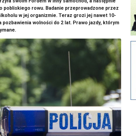
derzyła swoim Fordem w inny samochód, a następnie
do pobliskiego rowu. Badanie przeprowadzone przez
lkoholu w jej organizmie. Teraz grozi jej nawet 10-
 pozbawienia wolności do 2 lat. Prawo jazdy, którym
rzymane.