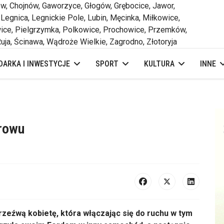
 Chojnów, Gaworzyce, Głogów, Grębocice, Jawor,
 Legnica, Legnickie Pole, Lubin, Męcinka, Miłkowice,
ce, Pielgrzymka, Polkowice, Prochowice, Przemków,
uja, Ścinawa, Wądroże Wielkie, Zagrodno, Złotoryja
ARKA I INWESTYCJE
SPORT
KULTURA
INNE
 rowu
rzeźwą kobietę, która włączając się do ruchu w tym