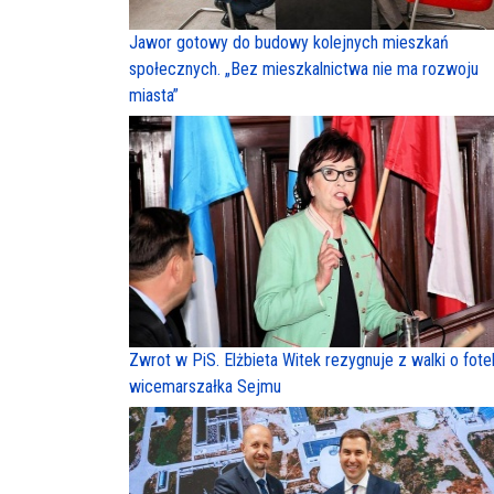
Jawor gotowy do budowy kolejnych mieszkań
społecznych. „Bez mieszkalnictwa nie ma rozwoju
miasta”
Zwrot w PiS. Elżbieta Witek rezygnuje z walki o fote
wicemarszałka Sejmu