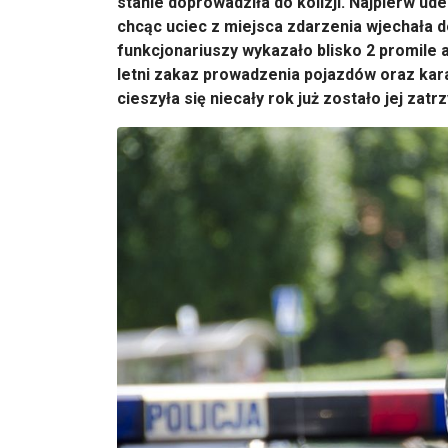
stanie doprowadziła do kolizji. Najpierw u
chcąc uciec z miejsca zdarzenia wjechała 
funkcjonariuszy wykazało blisko 2 promile a
letni zakaz prowadzenia pojazdów oraz kara
cieszyła się niecały rok już zostało jej zat