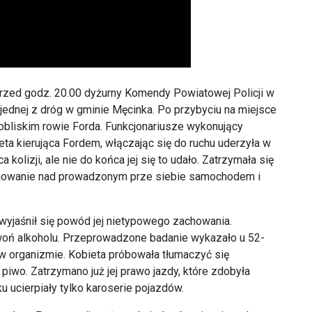
rzed godz. 20.00 dyżurny Komendy Powiatowej Policji w
ednej z dróg w gminie Męcinka. Po przybyciu na miejsce
pobliskim rowie Forda. Funkcjonariusze wykonujący
ieta kierująca Fordem, włączając się do ruchu uderzyła w
 kolizji, ale nie do końca jej się to udało. Zatrzymała się
panowanie nad prowadzonym prze siebie samochodem i
 wyjaśnił się powód jej nietypowego zachowania.
 woń alkoholu. Przeprowadzone badanie wykazało u 52-
 w organizmie. Kobieta próbowała tłumaczyć się
piwo. Zatrzymano już jej prawo jazdy, które zdobyła
u ucierpiały tylko karoserie pojazdów.