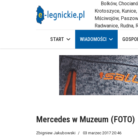
Bolków, Chocianów,
Krotoszyce, Kunice,
Mściwojów, Paszowi
Radwanice, Rudna, R
START
WIADOMOŚCI
GOSPOD
Mercedes w Muzeum (FOTO)
Zbigniew Jakubowski
03 marzec 2017 20:46