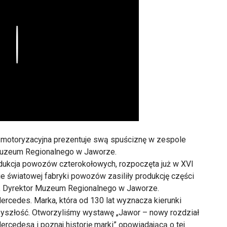
Play
a motoryzacyjna prezentuje swą spuściznę w zespole
Muzeum Regionalnego w Jaworze.
odukcja powozów czterokołowych, rozpoczęta już w XVI
ie światowej fabryki powozów zasiliły produkcję części
a
Dyrektor Muzeum Regionalnego w Jaworze.
 Mercedes. Marka, która od 130 lat wyznacza kierunki
rzyszłość. Otworzyliśmy wystawę „Jawor – nowy rozdział
rcedesa i poznaj historię marki” opowiadającą o tej