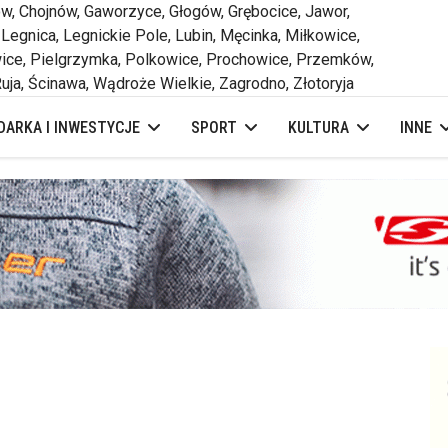
 Chojnów, Gaworzyce, Głogów, Grębocice, Jawor,
 Legnica, Legnickie Pole, Lubin, Męcinka, Miłkowice,
ce, Pielgrzymka, Polkowice, Prochowice, Przemków,
uja, Ścinawa, Wądroże Wielkie, Zagrodno, Złotoryja
ARKA I INWESTYCJE
SPORT
KULTURA
INNE