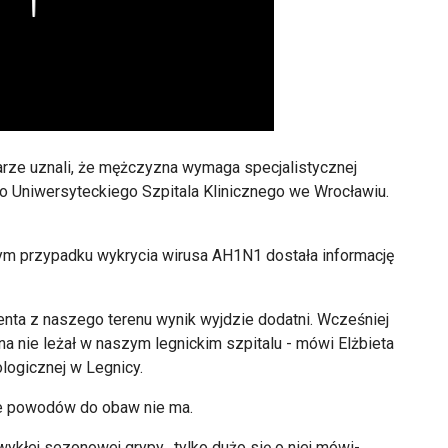
karze uznali, że mężczyzna wymaga specjalistycznej
do Uniwersyteckiego Szpitala Klinicznego we Wrocławiu.
tym przypadku wykrycia wirusa AH1N1 dostała informację
jenta z naszego terenu wynik wyjdzie dodatni. Wcześniej
a nie leżał w naszym legnickim szpitalu - mówi Elżbieta
logicznej w Legnicy.
że powodów do obaw nie ma.
zwykłej sezonowej grypy, tylko dużo się o niej mówi-