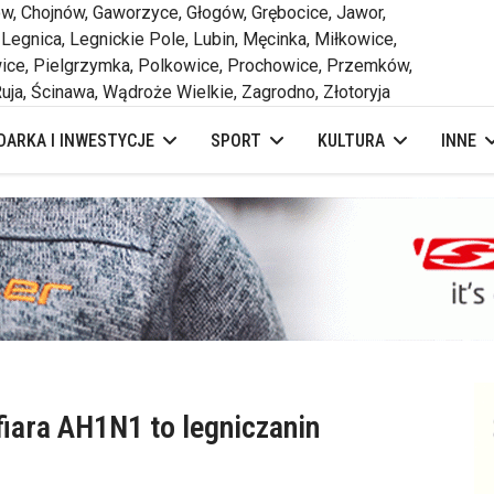
 Chojnów, Gaworzyce, Głogów, Grębocice, Jawor,
 Legnica, Legnickie Pole, Lubin, Męcinka, Miłkowice,
ce, Pielgrzymka, Polkowice, Prochowice, Przemków,
uja, Ścinawa, Wądroże Wielkie, Zagrodno, Złotoryja
ARKA I INWESTYCJE
SPORT
KULTURA
INNE
iara AH1N1 to legniczanin