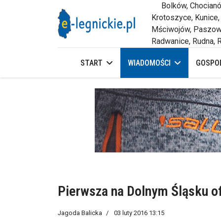
Bolków, Chocianów,
Krotoszyce, Kunice,
Mściwojów, Paszowi
Radwanice, Rudna, R
START
WIADOMOŚCI
GOSPOD
Pierwsza na Dolnym Śląsku of
Jagoda Balicka
03 luty 2016 13:15