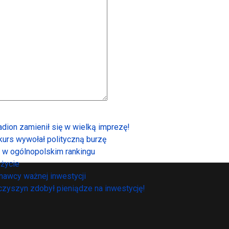
tadion zamienił się w wielką imprezę!
urs wywołał polityczną burzę
o w ogólnopolskim rankingu
życie
nawcy ważnej inwestycji
nczyszyn zdobył pieniądze na inwestycję!