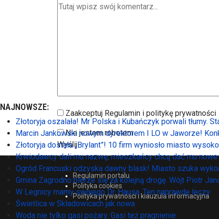
NAJNOWSZE:
Zaakceptuj Regulamin i politykę prywatności
Złotoryja oszalała! Mr Polska i Kubańczyk porwali tłumy. S
Nie jestem robotem
Marcin Jankowski nowym dyrektorem I LO w Jaworze! Konk
Wyślij
Złotoryja dostała „Brylant”! 10 firm wyniosło miasto wysok
Krwiodawcy dali mu nazwę, mieszkańcy chcą dać mu nowe 
Ogród Francuski odzyska dawny blask! Miasto szuka wyko
Regulamin portalu
Gmina Zagrodno bierze się za kolejną drogę. Wójt Piotr Ja
Polityka cookies
W Legnicy mamy swojego Dr. Hausa. Ten naprawdę leczy
Polityka prywatności i klauzula informacyjna
Świetlica w Składowicach jak nowa
Woda nie tylko gasi pożary. Gasi też pragnienie