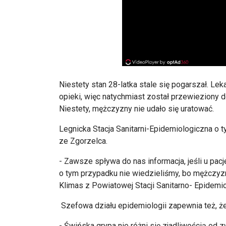
Niestety stan 28-latka stale się pogarszał. Le
opieki, więc natychmiast został przewieziony 
Niestety, mężczyzny nie udało się uratować.
Legnicka Stacja Sanitarni-Epidemiologiczna o 
ze Zgorzelca.
- Zawsze spływa do nas informacja, jeśli u pac
o tym przypadku nie wiedzieliśmy, bo mężczyzn
Klimas z Powiatowej Stacji Sanitarno- Epidemio
Szefowa działu epidemiologii zapewnia też, 
- Świńska grypa nie różni się zjadliwością od 