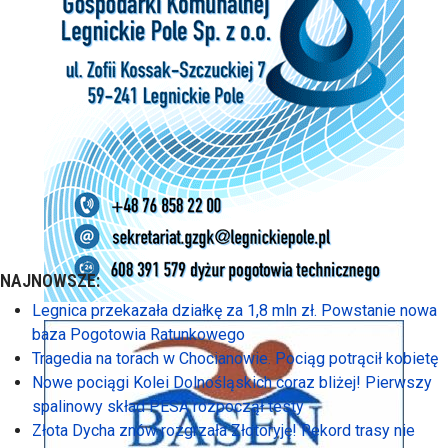
NAJNOWSZE:
Legnica przekazała działkę za 1,8 mln zł. Powstanie nowa
baza Pogotowia Ratunkowego
Tragedia na torach w Chocianowie. Pociąg potrącił kobietę
Nowe pociągi Kolei Dolnośląskich coraz bliżej! Pierwszy
spalinowy skład PESA rozpoczął testy
Złota Dycha znów rozgrzała Złotoryję! Rekord trasy nie