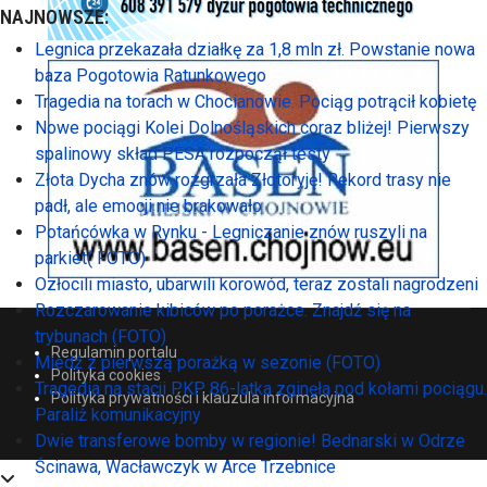
NAJNOWSZE:
Legnica przekazała działkę za 1,8 mln zł. Powstanie nowa
baza Pogotowia Ratunkowego
Tragedia na torach w Chocianowie. Pociąg potrącił kobietę
Nowe pociągi Kolei Dolnośląskich coraz bliżej! Pierwszy
spalinowy skład PESA rozpoczął testy
Złota Dycha znów rozgrzała Złotoryję! Rekord trasy nie
padł, ale emocji nie brakowało
Potańcówka w Rynku - Legniczanie znów ruszyli na
parkiet( FOTO)
Ozłocili miasto, ubarwili korowód, teraz zostali nagrodzeni
Rozczarowanie kibiców po porażce. Znajdź się na
trybunach (FOTO)
Regulamin portalu
Miedź z pierwszą porażką w sezonie (FOTO)
Polityka cookies
Tragedia na stacji PKP. 86-latka zginęła pod kołami pociągu.
Polityka prywatności i klauzula informacyjna
Paraliż komunikacyjny
Dwie transferowe bomby w regionie! Bednarski w Odrze
Ścinawa, Wacławczyk w Arce Trzebnice