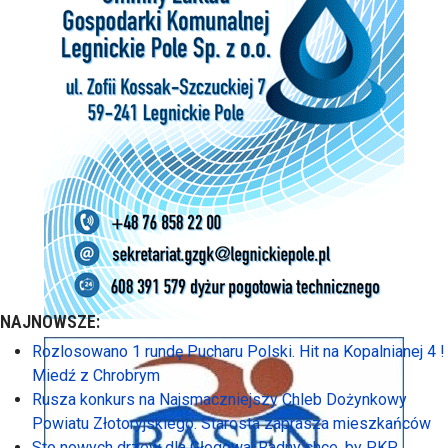
NAJNOWSZE:
Rozlosowano 1 rundę Pucharu Polski. Hit na Kopalnianej 4 !
Miedź z Chrobrym
Rusza konkurs na Najsmaczniejszy Chleb Dożynkowy
Powiatu Złotoryjskiego. Starosta zaprasza mieszkańców
Sto nowych drzew dla Głogowa. Radny chce, by PKP