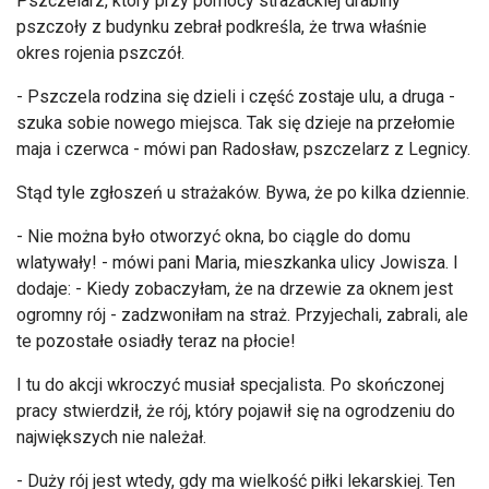
Pszczelarz, który przy pomocy strażackiej drabiny
pszczoły z budynku zebrał podkreśla, że trwa właśnie
okres rojenia pszczół.
- Pszczela rodzina się dzieli i część zostaje ulu, a druga -
szuka sobie nowego miejsca. Tak się dzieje na przełomie
maja i czerwca - mówi pan Radosław, pszczelarz z Legnicy.
Stąd tyle zgłoszeń u strażaków. Bywa, że po kilka dziennie.
- Nie można było otworzyć okna, bo ciągle do domu
wlatywały! - mówi pani Maria, mieszkanka ulicy Jowisza. I
dodaje: - Kiedy zobaczyłam, że na drzewie za oknem jest
ogromny rój - zadzwoniłam na straż. Przyjechali, zabrali, ale
te pozostałe osiadły teraz na płocie!
I tu do akcji wkroczyć musiał specjalista. Po skończonej
pracy stwierdził, że rój, który pojawił się na ogrodzeniu do
największych nie należał.
- Duży rój jest wtedy, gdy ma wielkość piłki lekarskiej. Ten