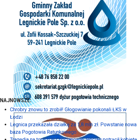
NAJNOWSZE:
Chrobry znowu to zrobił! Głogowianie pokonali ŁKS w
Łodzi
Legnica przekazała działkę za 1,8 mln zł. Powstanie nowa
baza Pogotowia Ratunkowego
Tragedia na torach w Chocianowie. Pociąg potrącił kobietę