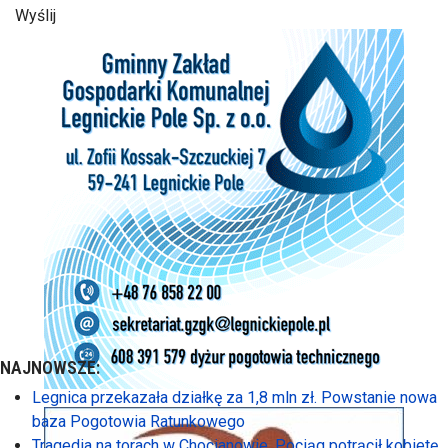
Wyślij
NAJNOWSZE:
Legnica przekazała działkę za 1,8 mln zł. Powstanie nowa
baza Pogotowia Ratunkowego
Tragedia na torach w Chocianowie. Pociąg potrącił kobietę