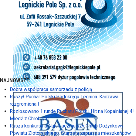
NAJNOWSZE:
Dobra współpraca samorzadu z policją
Ruszył Puchar Polski Podokręgu Legnica. Kaczawa
rozgromiona !
Rozlosowano 1 rundę Pucharu Polski. Hit na Kopalnianej 4!
Miedź z Chrobrym
Rusza konkurs na Najsmaczniejszy Chleb Dożynkowy
Powiatu Złotoryjskiego. Starosta zaprasza mieszkańców