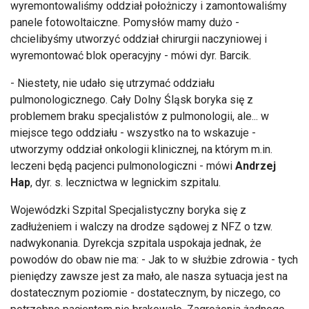
wyremontowaliśmy oddział położniczy i zamontowaliśmy
panele fotowoltaiczne. Pomysłów mamy dużo -
chcielibyśmy utworzyć oddział chirurgii naczyniowej i
wyremontować blok operacyjny - mówi dyr. Barcik.
- Niestety, nie udało się utrzymać oddziału
pulmonologicznego. Cały Dolny Śląsk boryka się z
problemem braku specjalistów z pulmonologii, ale... w
miejsce tego oddziału - wszystko na to wskazuje -
utworzymy oddział onkologii klinicznej, na którym m.in.
leczeni będą pacjenci pulmonologiczni - mówi
Andrzej
Hap
, dyr. s. lecznictwa w legnickim szpitalu.
Wojewódzki Szpital Specjalistyczny boryka się z
zadłużeniem i walczy na drodze sądowej z NFZ o tzw.
nadwykonania. Dyrekcja szpitala uspokaja jednak, że
powodów do obaw nie ma: - Jak to w służbie zdrowia - tych
pieniędzy zawsze jest za mało, ale nasza sytuacja jest na
dostatecznym poziomie - dostatecznym, by niczego, co