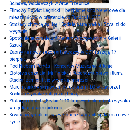
Ścinawa, Wacławczyk w Arce Trzebnice
Filmowy Powiat Legnicki – bezpłatne kino plenerowe dla
mieszkańców w prezencie od Fundacji LSSE
Strażacy chwycą za linę ! Będzie ostra walka i 5 tys. zł do
wygrania
Spotkanie autorskie z Albertem Wrotnowskim w Galerii
Sztuki
Zapisy na nowy sezon artystyczny w CDT ruszają 17
sierpnia
Pod Niebem Paryża - Koncert w Muzycznej Altanie
Złotoryja oszalała! Mr Polska i Kubańczyk porwali tłumy.
Stadion zamienił się w wielką imprezę!
Marcin Jankowski nowym dyrektorem I LO w Jaworze!
Konkurs wywołał polityczną burzę
Złotoryja dostała „Brylant”! 10 firm wyniosło miasto wysoko
w ogólnopolskim rankingu
Krwiodawcy dali mu nazwę, mieszkańcy chcą dać mu nowe
życie