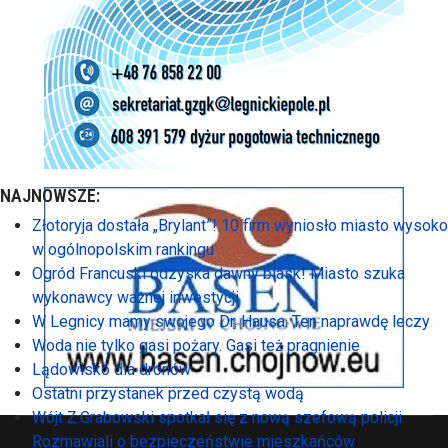
NAJNOWSZE:
Złotoryja dostała „Brylant”! 10 firm wyniosło miasto wysoko
w ogólnopolskim rankingu
Ogród Francuski odzyska dawny blask! Miasto szuka
wykonawcy ważnej inwestycji
W Legnicy mamy swojego Dr. Hausa. Ten naprawdę leczy
Woda nie tylko gasi pożary. Gasi też pragnienie
Lądowisko dla dronów
Ostatni przystanek przed czystą wodą
Wójt Z.Grabowski spotkał się z nową szefową policji.
Rozmawiali o bezpieczeństwie mieszkańców