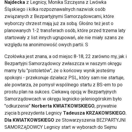
Najdecka
z Legnicy, Monika Szczęsna z Lwówka
Śląskiego i kilka rozpoznawalnych nazwisk osób
związanych z Bezpartyjnymi Samorządowcami, które
wyborczy chrzest mają już za sobą. Głośno też jest o
planowanych 1-2 transferach osób, które przed trzema laty
startowały z list innych ugrupowań, ale nie miały szans ze
względu na anonimowość owych partii. S
Czołówka jest znana, a od miejsc 8-18, 22 zarówno my, jak i
Bezpartyjni Samorządowcy zwłaszcza w naszym okręgu
mamy tylu "pistoletów", że o końcowy wynik jesteśmy
spokojni - przekonuje działacz PSL, który sam nie startuje,
ale powtarza, że pomysł wspólnego startu z BS-em to po
prostu plan na sukces. Ciekawą opcją w Bezpartyjnych
Samorządowcach w okręgu legnicko-jeleniogórskim było
"odkurzenie"
Norberta KWIATKOWSKIEGO
, prywatnie
zięcia b.prezydenta Legnicy
Tadeusza KRZAKOWSKIEGO.
Dla KWIATKOWSKIEGO
ze Stowarzyszenia BEZPARTYJNI
SAMORZĄDOWCY Legnicy start w wyborach do Sejmu