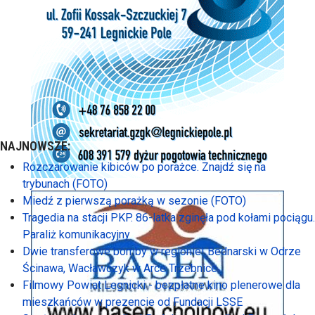
NAJNOWSZE:
Rozczarowanie kibiców po porażce. Znajdź się na
trybunach (FOTO)
Miedź z pierwszą porażką w sezonie (FOTO)
Tragedia na stacji PKP. 86-latka zginęła pod kołami pociągu.
Paraliż komunikacyjny
Dwie transferowe bomby w regionie! Bednarski w Odrze
Ścinawa, Wacławczyk w Arce Trzebnice
Filmowy Powiat Legnicki - bezpłatne kino plenerowe dla
mieszkańców w prezencie od Fundacji LSSE