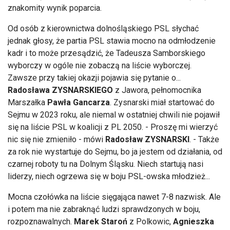
znakomity wynik poparcia.
Od osób z kierownictwa dolnośląskiego PSL słychać
jednak głosy, że partia PSL stawia mocno na odmłodzenie
kadr i to może przesądzić, że Tadeusza Samborskiego
wyborczy w ogóle nie zobaczą na liście wyborczej.
Zawsze przy takiej okazji pojawia się pytanie o...
Radosława ZYSNARSKIEGO
z Jawora, pełnomocnika
Marszałka
Pawła Gancarza
. Zysnarski miał startować do
Sejmu w 2023 roku, ale niemal w ostatniej chwili nie pojawił
się na liście PSL w koalicji z PL 2050. - Proszę mi wierzyć
nic się nie zmieniło - mówi
Radosław ZYSNARSKI
. - Także
za rok nie wystartuje do Sejmu, bo ja jestem od działania, od
czarnej roboty tu na Dolnym Śląsku. Niech startują nasi
liderzy, niech ogrzewa się w boju PSL-owska młodzież...
Mocna czołówka na liście sięgająca nawet 7-8 nazwisk. Ale
i potem ma nie zabraknąć ludzi sprawdzonych w boju,
rozpoznawalnych.
Marek Staroń
z Polkowic,
Agnieszka