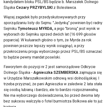
kandydatem bloku PSL/BS będzie b. Marszałek Dolnego
Śląska
Cezary PRZYBYLSKI
z Bolesławca.
Więcej zagadek było przedyskutowywanych przy
sporządzaniu listy do Sejmu. "Jedynką" powinien być radny
Sejmiku
Tymoteusz MYRDA,
a jego "bronią" jest wynik w
wyborach do Sejmiku sprzed dwóch lat (16 699 głosów
poparcia). W kuluarach głośno o tym, że Myrda za rok
powinien jeszcze lepszy wynik osiągnąć, a przy
przekroczeniu progu wyborczego przez PSL/BS oznaczać
to będzie pewny mandat poselski.
Faworytem do pozycji nr 2 jest samorządowe Odkrycie
Dolnego Śląska -
Agnieszka SZEMBERSKA
zajmująca się
w Urzędzie Marszałkowskim odnową wsi dolnośląskiej. I
trzeba przyznać, że pani Agnieszka w zaledwie 2 lata stała
się osobą lubianą i bardzo, ale to bardzo rozpoznawalną.
Nie ma wyborczego doświadczenia, bo przed dwoma laty
bez sukcesu walczyła o fotel burmistrza Bolkowa ale to już
historia...