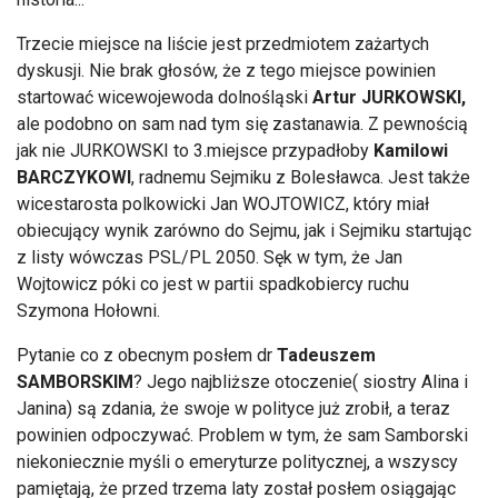
Trzecie miejsce na liście jest przedmiotem zażartych
dyskusji. Nie brak głosów, że z tego miejsce powinien
startować wicewojewoda dolnośląski
Artur JURKOWSKI,
ale podobno on sam nad tym się zastanawia. Z pewnością
jak nie JURKOWSKI to 3.miejsce przypadłoby
Kamilowi
BARCZYKOWI
, radnemu Sejmiku z Bolesławca. Jest także
wicestarosta polkowicki Jan WOJTOWICZ, który miał
obiecujący wynik zarówno do Sejmu, jak i Sejmiku startując
z listy wówczas PSL/PL 2050. Sęk w tym, że Jan
Wojtowicz póki co jest w partii spadkobiercy ruchu
Szymona Hołowni.
Pytanie co z obecnym posłem dr
Tadeuszem
SAMBORSKIM
? Jego najbliższe otoczenie( siostry Alina i
Janina) są zdania, że swoje w polityce już zrobił, a teraz
powinien odpoczywać. Problem w tym, że sam Samborski
niekoniecznie myśli o emeryturze politycznej, a wszyscy
pamiętają, że przed trzema laty został posłem osiągając