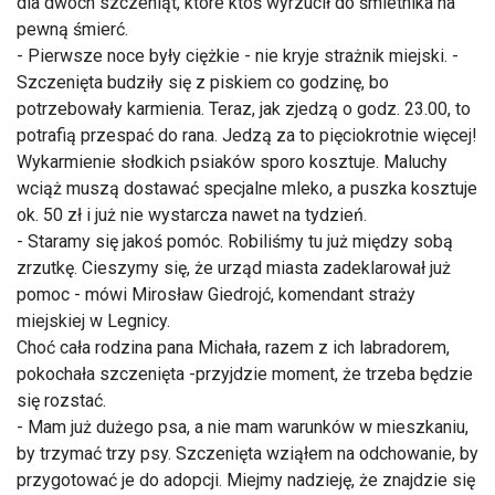
dla dwóch szczeniąt, które ktoś wyrzucił do śmietnika na
pewną śmierć.
- Pierwsze noce były ciężkie - nie kryje strażnik miejski. -
Szczenięta budziły się z piskiem co godzinę, bo
potrzebowały karmienia. Teraz, jak zjedzą o godz. 23.00, to
potrafią przespać do rana. Jedzą za to pięciokrotnie więcej!
Wykarmienie słodkich psiaków sporo kosztuje. Maluchy
wciąż muszą dostawać specjalne mleko, a puszka kosztuje
ok. 50 zł i już nie wystarcza nawet na tydzień.
- Staramy się jakoś pomóc. Robiliśmy tu już między sobą
zrzutkę. Cieszymy się, że urząd miasta zadeklarował już
pomoc - mówi Mirosław Giedrojć, komendant straży
miejskiej w Legnicy.
Choć cała rodzina pana Michała, razem z ich labradorem,
pokochała szczenięta -przyjdzie moment, że trzeba będzie
się rozstać.
- Mam już dużego psa, a nie mam warunków w mieszkaniu,
by trzymać trzy psy. Szczenięta wziąłem na odchowanie, by
przygotować je do adopcji. Miejmy nadzieję, że znajdzie się