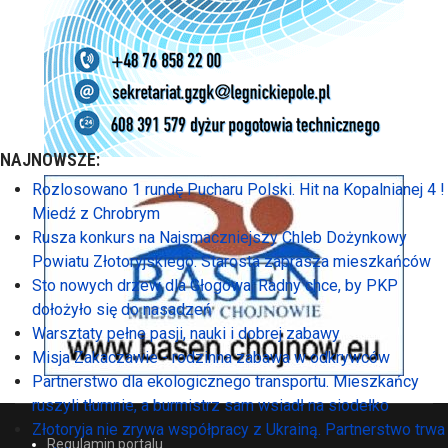
NAJNOWSZE:
Rozlosowano 1 rundę Pucharu Polski. Hit na Kopalnianej 4 !
Miedź z Chrobrym
Rusza konkurs na Najsmaczniejszy Chleb Dożynkowy
Powiatu Złotoryjskiego. Starosta zaprasza mieszkańców
Sto nowych drzew dla Głogowa. Radny chce, by PKP
dołożyło się do nasadzeń
Warsztaty pełne pasji, nauki i dobrej zabawy
Misja Zakaczawie - rodzinna zabawa w odkrywców
Partnerstwo dla ekologicznego transportu. Mieszkańcy
ruszyli tłumnie, a burmistrz sam wsiadł na siodełko
Złotoryja nie zrywa współpracy z Ukrainą. Partnerstwo trwa
Regulamin portalu