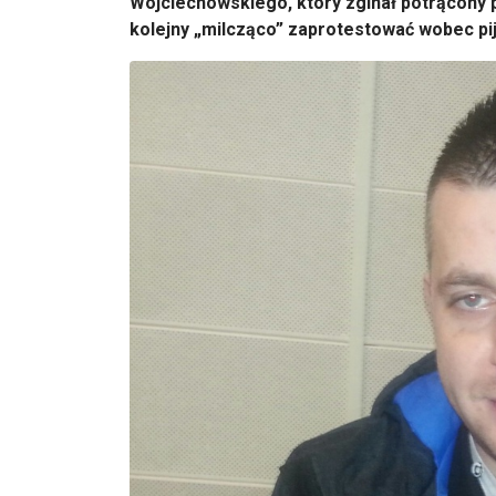
Wojciechowskiego, który zginał potrącony pr
kolejny „milcząco” zaprotestować wobec p