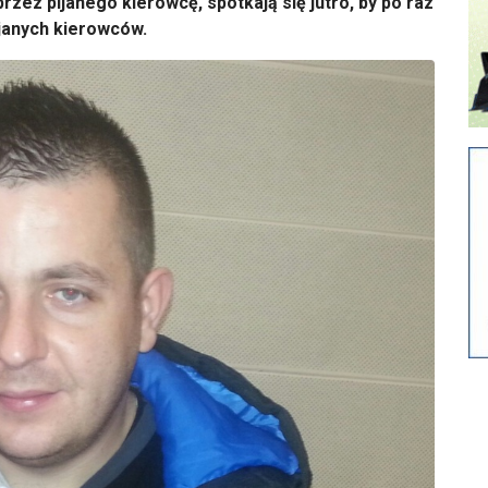
zez pijanego kierowcę, spotkają się jutro, by po raz
ijanych kierowców.