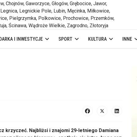
 Chojnów, Gaworzyce, Głogów, Grębocice, Jawor,
 Legnica, Legnickie Pole, Lubin, Męcinka, Miłkowice,
ce, Pielgrzymka, Polkowice, Prochowice, Przemków,
uja, Ścinawa, Wądroże Wielkie, Zagrodno, Złotoryja
ARKA I INWESTYCJE
SPORT
KULTURA
INNE
z krzyczeć. Najbliżsi i znajomi 29-letniego Damiana