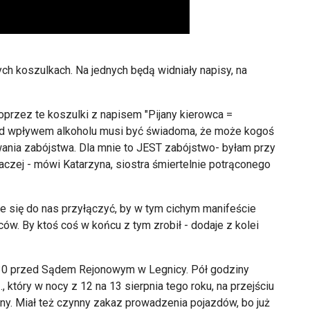
ych koszulkach. Na jednych będą widniały napisy, na
oprzez te koszulki z napisem "Pijany kierowca =
pod wpływem alkoholu musi być świadoma, że może kogoś
wania zabójstwa. Dla mnie to JEST zabójstwo- byłam przy
inaczej - mówi Katarzyna, siostra śmiertelnie potrąconego
e się do nas przyłączyć, by w tym cichym manifeście
w. By ktoś coś w końcu z tym zrobił - dodaje z kolei
0.30 przed Sądem Rejonowym w Legnicy. Pół godziny
 który w nocy z 12 na 13 sierpnia tego roku, na przejściu
jany. Miał też czynny zakaz prowadzenia pojazdów, bo już