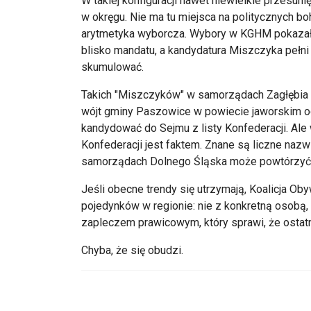
W takiej konfiguracji nawet niewielkie przesun
w okręgu. Nie ma tu miejsca na politycznych boh
arytmetyka wyborcza. Wybory w KGHM pokazały p
blisko mandatu, a kandydatura Miszczyka pełni 
skumulować.
Takich "Miszczyków" w samorządach Zagłębia 
wójt gminy Paszowice w powiecie jaworskim od
kandydować do Sejmu z listy Konfederacji. Al
Konfederacji jest faktem. Znane są liczne na
samorządach Dolnego Śląska może powtórzyć 
Jeśli obecne trendy się utrzymają, Koalicja Ob
pojedynków w regionie: nie z konkretną osobą
zapleczem prawicowym, który sprawi, że ostat
Chyba, że się obudzi.