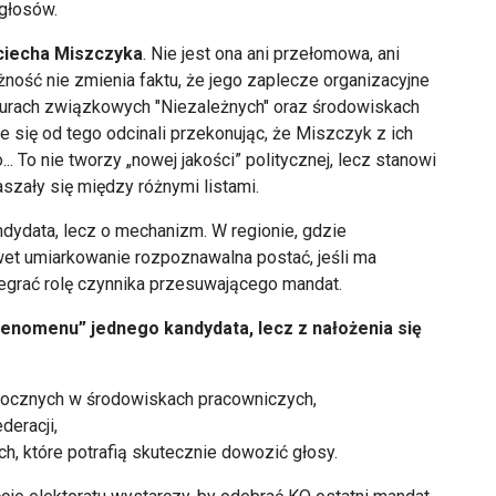
 głosów.
ciecha Miszczyka
. Nie jest ona ani przełomowa, ani
ość nie zmienia faktu, że jego zaplecze organizacyjne
kturach związkowych "Niezależnych" oraz środowiskach
 się od tego odcinali przekonując, że Miszczyk z ich
To nie tworzy „nowej jakości” politycznej, lecz stanowi
szały się między różnymi listami.
andydata, lecz o mechanizm. W regionie, gdzie
wet umiarkowanie rozpoznawalna postać, jeśli ma
egrać rolę czynnika przesuwającego mandat.
fenomenu” jednego kandydata, lecz z nałożenia się
idocznych w środowiskach pracowniczych,
deracji,
, które potrafią skutecznie dowozić głosy.