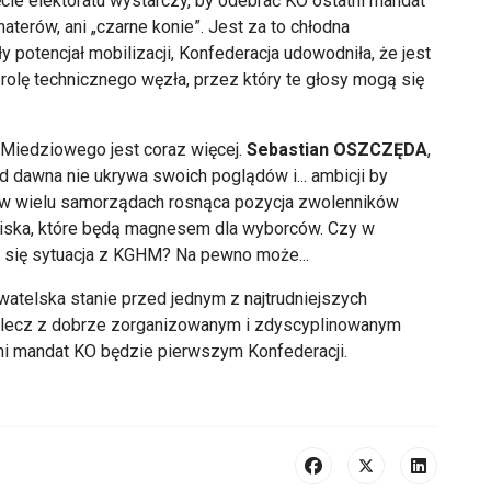
ięcie elektoratu wystarczy, by odebrać KO ostatni mandat
aterów, ani „czarne konie”. Jest za to chłodna
otencjał mobilizacji, Konfederacja udowodniła, że jest
rolę technicznego węzła, przez który te głosy mogą się
Miedziowego jest coraz więcej.
Sebastian OSZCZĘDA
,
 dawna nie ukrywa swoich poglądów i... ambicji by
e w wielu samorządach rosnąca pozycja zwolenników
zwiska, które będą magnesem dla wyborców. Czy w
się sytuacja z KGHM? Na pewno może...
ywatelska stanie przed jednym z najtrudniejszych
, lecz z dobrze zorganizowanym i zdyscyplinowanym
ni mandat KO będzie pierwszym Konfederacji.