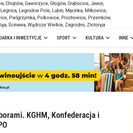
 Chojnów, Gaworzyce, Głogów, Grębocice, Jawor,
 Legnica, Legnickie Pole, Lubin, Męcinka, Miłkowice,
ce, Pielgrzymka, Polkowice, Prochowice, Przemków,
uja, Ścinawa, Wądroże Wielkie, Zagrodno, Złotoryja
ARKA I INWESTYCJE
SPORT
KULTURA
INNE
borami. KGHM, Konfederacja i
 PO