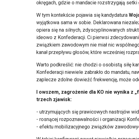
okręgach, gdzie o mandacie rozstrzygają setki
W tym kontekście pojawia się kandydatura
Woj
wyjątkowa sama w sobie. Deklarowana niezależn
opiera się na silnych, zdyscyplinowanych stru
ideowo z Konfederacji. Ci pierwsi zdecydowanie
związkiem zawodowym nie miał nic wspólnego... 
kanał przepływu głosów, które wcześniej rozpra
Warto podkreślić: nie chodzi o osobistą siłę k
Konfederacji niewiele zabrakło do mandatu, na
zaplecze zdolne dowieźć frekwencję, może od
I owszem, zagrożenie dla KO nie wynika z „
trzech zjawisk:
- utrzymujących się prawicowych nastrojów w
- rosnącej rozpoznawalności i organizacji Konfe
- efektu mobilizacyjnego związków zawodowych