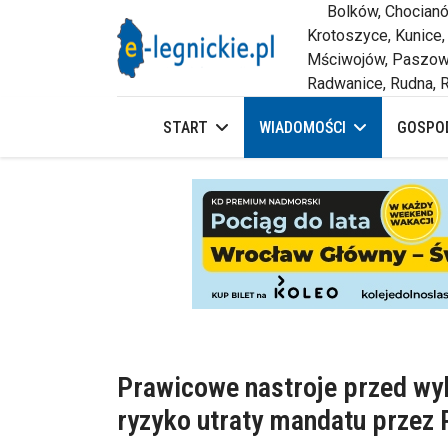
Bolków, Chocianów,
Krotoszyce, Kunice,
Mściwojów, Paszowi
Radwanice, Rudna, R
START
WIADOMOŚCI
GOSPOD
Prawicowe nastroje przed wy
ryzyko utraty mandatu przez