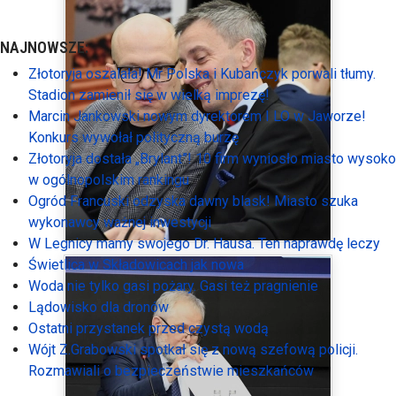
NAJNOWSZE:
Złotoryja oszalała! Mr Polska i Kubańczyk porwali tłumy.
Stadion zamienił się w wielką imprezę!
Marcin Jankowski nowym dyrektorem I LO w Jaworze!
Konkurs wywołał polityczną burzę
Złotoryja dostała „Brylant”! 10 firm wyniosło miasto wysoko
w ogólnopolskim rankingu
Ogród Francuski odzyska dawny blask! Miasto szuka
wykonawcy ważnej inwestycji
W Legnicy mamy swojego Dr. Hausa. Ten naprawdę leczy
Świetlica w Składowicach jak nowa
Woda nie tylko gasi pożary. Gasi też pragnienie
Lądowisko dla dronów
Ostatni przystanek przed czystą wodą
Wójt Z.Grabowski spotkał się z nową szefową policji.
Rozmawiali o bezpieczeństwie mieszkańców