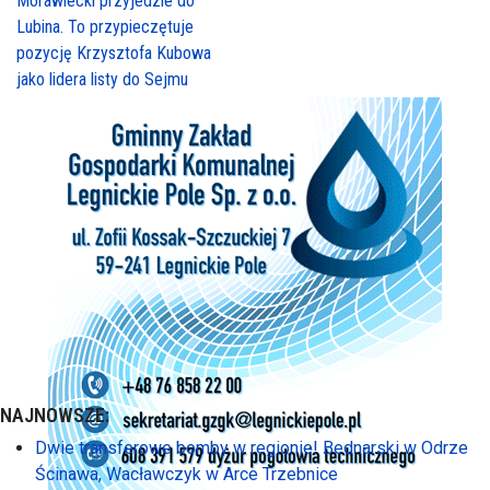
Morawiecki przyjedzie do
Lubina. To przypieczętuje
pozycję Krzysztofa Kubowa
jako lidera listy do Sejmu
NAJNOWSZE:
Dwie transferowe bomby w regionie! Bednarski w Odrze
Ścinawa, Wacławczyk w Arce Trzebnice