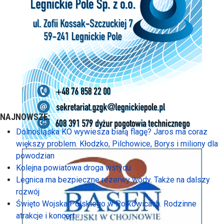
NAJNOWSZE:
Dolnośląska KO wywiesza białą flagę? Jaros ma coraz
większy problem. Kłodzko, Pilchowice, Borys i miliony dla
powodzian
Kolejna powiatowa droga wstydu
Legnica ma bezpieczne rezerwy wody. Także na dalszy
rozwój
Święto Wojska Polskiego w Polkowicach. Rodzinne
atrakcje i koncert